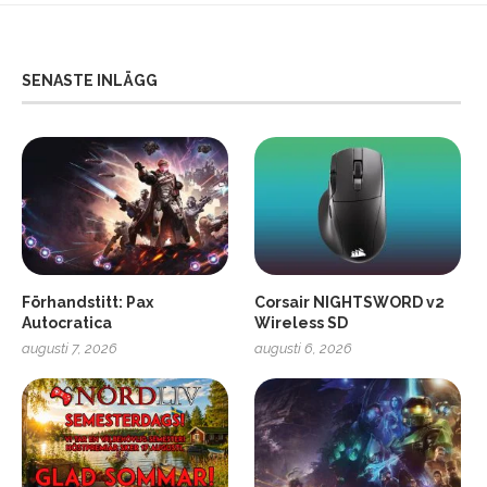
SENASTE INLÄGG
Förhandstitt: Pax
Corsair NIGHTSWORD v2
Autocratica
Wireless SD
augusti 7, 2026
augusti 6, 2026
2
Soundcore Liberty 5 Pro