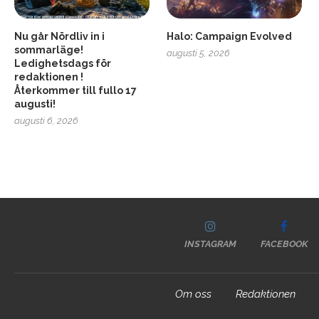
Nu går Nördliv in i
Halo: Campaign Evolved
sommarläge!
augusti 5, 2026
Ledighetsdags för
redaktionen !
Återkommer till fullo 17
augusti!
augusti 6, 2026
INSTAGRAM
FACEBOOK
Om oss
Redaktionen