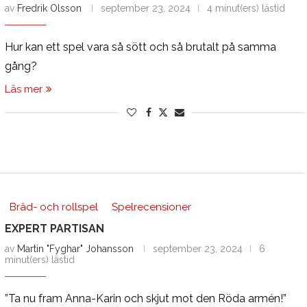
av
Fredrik Olsson
september 23, 2024
4 minut(ers) lästid
Hur kan ett spel vara så sött och så brutalt på samma
gång?
Läs mer
Bräd- och rollspel
Spelrecensioner
EXPERT PARTISAN
av
Martin "Fyghar" Johansson
september 23, 2024
6
minut(ers) lästid
”Ta nu fram Anna-Karin och skjut mot den Röda armén!”