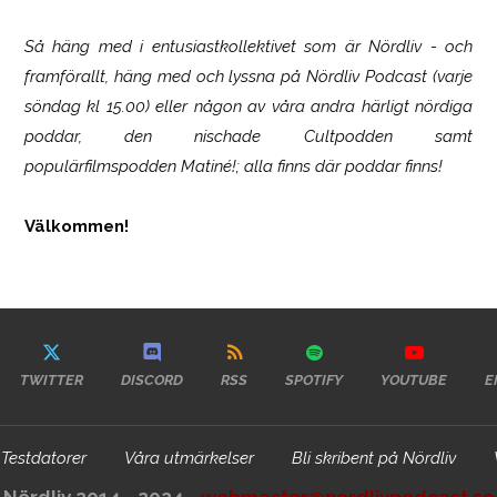
Så häng med i entusiastkollektivet som är
Nördliv
- och
framförallt, häng med och lyssna på Nördliv Podcast (varje
söndag kl 15.00) eller någon av våra andra härligt nördiga
poddar, den nischade Cultpodden samt
populärfilmspodden Matiné!; alla finns där poddar finns!
Välkommen!
TWITTER
DISCORD
RSS
SPOTIFY
YOUTUBE
E
Testdatorer
Våra utmärkelser
Bli skribent på Nördliv
Nördliv 2014 - 2024 -
webmaster@nordlivpodcast.se