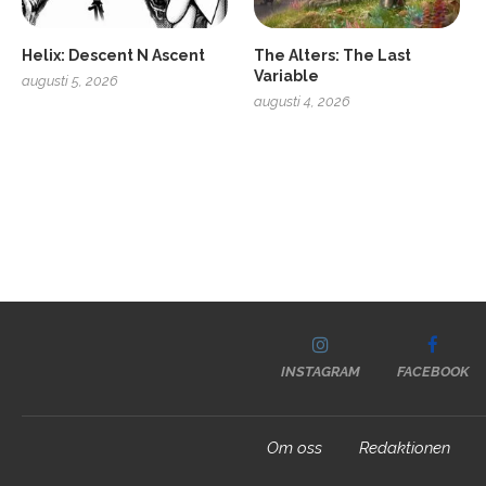
Helix: Descent N Ascent
The Alters: The Last
Variable
augusti 5, 2026
augusti 4, 2026
INSTAGRAM
FACEBOOK
Om oss
Redaktionen