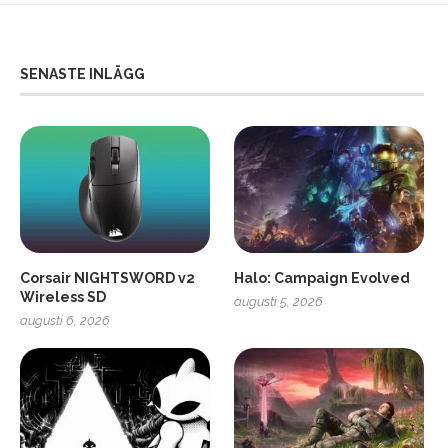
SENASTE INLÄGG
Corsair NIGHTSWORD v2
Halo: Campaign Evolved
Wireless SD
augusti 5, 2026
augusti 6, 2026
2
Soundcore Liberty 5 Pro