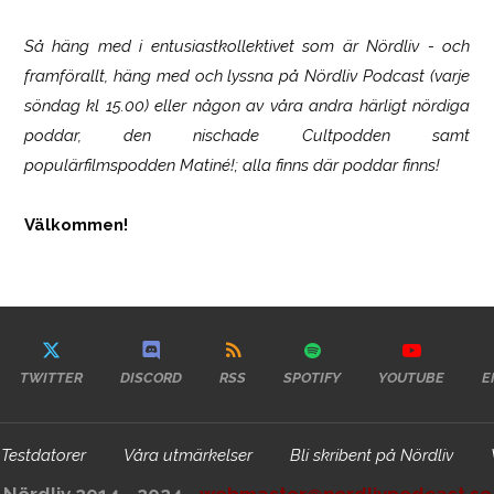
Så häng med i entusiastkollektivet som är
Nördliv
- och
framförallt, häng med och lyssna på Nördliv Podcast (varje
söndag kl 15.00) eller någon av våra andra härligt nördiga
poddar, den nischade Cultpodden samt
populärfilmspodden Matiné!; alla finns där poddar finns!
Välkommen!
TWITTER
DISCORD
RSS
SPOTIFY
YOUTUBE
E
Testdatorer
Våra utmärkelser
Bli skribent på Nördliv
Nördliv 2014 - 2024 -
webmaster@nordlivpodcast.se