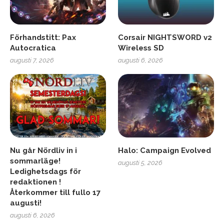
Förhandstitt: Pax
Corsair NIGHTSWORD v2
Autocratica
Wireless SD
augusti 7, 2026
augusti 6, 2026
Nu går Nördliv in i
Halo: Campaign Evolved
sommarläge!
augusti 5, 2026
Ledighetsdags för
redaktionen !
Återkommer till fullo 17
augusti!
augusti 6, 2026