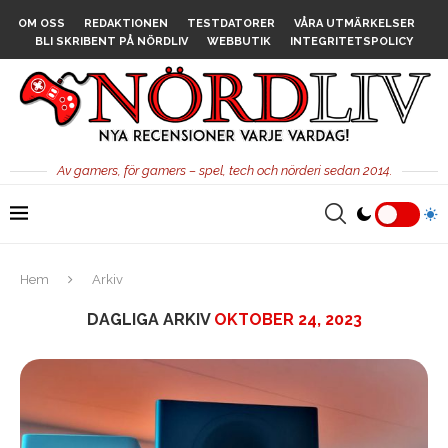
OM OSS
REDAKTIONEN
TESTDATORER
VÅRA UTMÄRKELSER
BLI SKRIBENT PÅ NÖRDLIV
WEBBUTIK
INTEGRITETSPOLICY
Av gamers, för gamers – spel, tech och nörderi sedan 2014.
Hem
Arkiv
DAGLIGA ARKIV
OKTOBER 24, 2023