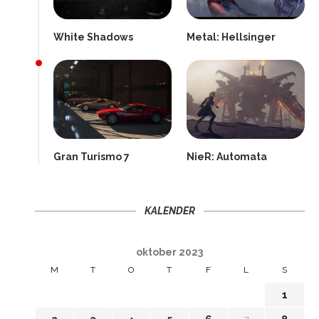
White Shadows
Metal: Hellsinger
Gran Turismo 7
NieR: Automata
KALENDER
oktober 2023
M
T
O
T
F
L
S
1