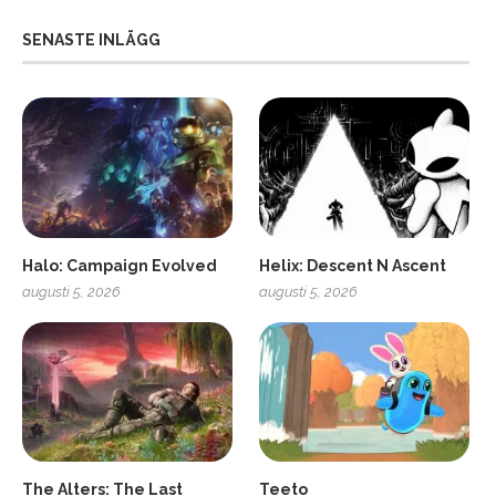
SENASTE INLÄGG
Halo: Campaign Evolved
Helix: Descent N Ascent
augusti 5, 2026
augusti 5, 2026
ro
SCUF Gaming Omega
The Alters: The Last
Teeto