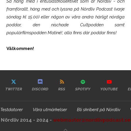
Så häng med i entusiastkollektivet som är
Nördliv
- och
framförallt, häng med och lyssna på Nördliv Podcast (varje
söndag kl 15.00) eller någon av våra andra härligt nördiga
poddar, den nischade Cultpodden samt
populärfilmspodden Matiné!; alla finns där poddar finns!
Välkommen!
TWITTER
DISCORD
RSS
SPOTIFY
YOUTUBE
E
Testdatorer
Våra utmärkelser
Bli skribent på Nördliv
Nördliv 2014 - 2024 -
webmaster@nordlivpodcast.se