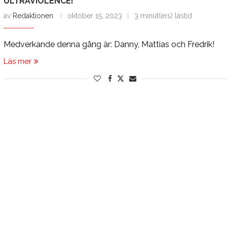
ULTRAVIOLENCE!”
av
Redaktionen
oktober 15, 2023
3 minut(ers) lästid
Medverkande denna gång är: Danny, Mattias och Fredrik!
Läs mer