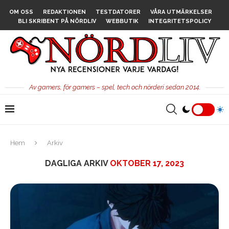
OM OSS
REDAKTIONEN
TESTDATORER
VÅRA UTMÄRKELSER
BLI SKRIBENT PÅ NÖRDLIV
WEBBUTIK
INTEGRITETSPOLICY
Av gamers, för gamers – spel, tech och nörderi sedan 2014.
Hem
Arkiv
DAGLIGA ARKIV
OKTOBER 17, 2023