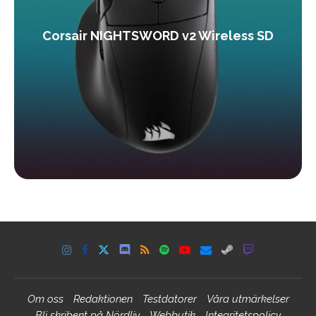
Corsair NIGHTSWORD v2 Wireless SD
Om oss
Redaktionen
Testdatorer
Våra utmärkelser
Bli skribent på Nördliv
Webbutik
Integritetspolicy