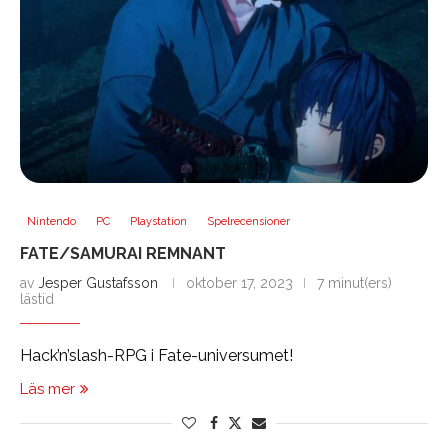
Nintendo
PC
Playstation
Spelrecensioner
FATE/SAMURAI REMNANT
av
Jesper Gustafsson
oktober 17, 2023
7 minut(ers)
lästid
Hack’n’slash-RPG i Fate-universumet!
Läs mer