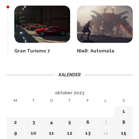
Gran Turismo 7
NieR: Automata
KALENDER
oktober 2023
M
T
O
T
F
L
S
1
2
3
4
5
6
7
8
9
10
11
12
13
14
15