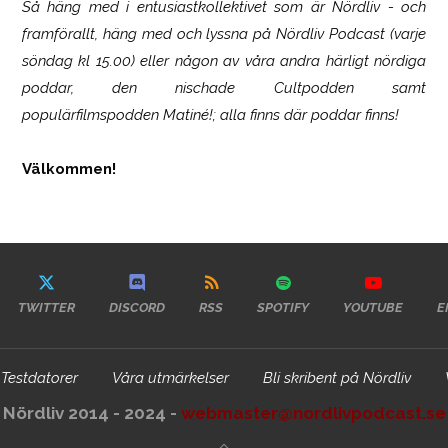
Så häng med i entusiastkollektivet som är
Nördliv
- och
framförallt, häng med och lyssna på Nördliv Podcast (varje
söndag kl 15.00) eller någon av våra andra härligt nördiga
poddar, den nischade Cultpodden samt
populärfilmspodden Matiné!; alla finns där poddar finns!
Välkommen!
TWITTER
DISCORD
RSS
SPOTIFY
YOUTUBE
E
Testdatorer
Våra utmärkelser
Bli skribent på Nördliv
Nördliv 2014 - 2024 -
webmaster@nordlivpodcast.se