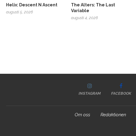
Helix: Descent N Ascent
The Alters: The Last
Variable
augusti 5, 2026
augusti 4, 2026
INSTAGRAM
FACEBOOK
Om oss
Redaktionen