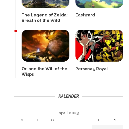
The Legend of Zelda:
Eastward
Breath of the Wild
Ori and the Will of the
Persona 5 Royal
Wisps
KALENDER
april 2023
M
T
O
T
F
L
S