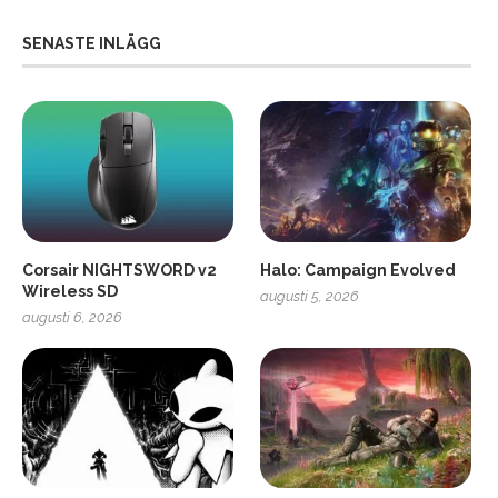
SENASTE INLÄGG
Corsair NIGHTSWORD v2
Halo: Campaign Evolved
Wireless SD
augusti 5, 2026
augusti 6, 2026
2
Soundcore Liberty 5 Pro