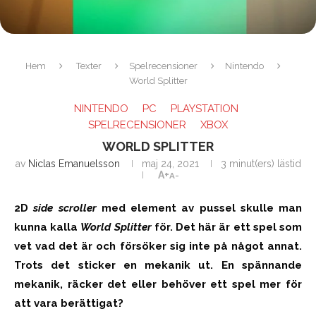
Hem
Texter
Spelrecensioner
Nintendo
World Splitter
NINTENDO
PC
PLAYSTATION
SPELRECENSIONER
XBOX
WORLD SPLITTER
av
Niclas Emanuelsson
maj 24, 2021
3 minut(ers) lästid
A+
A-
2D
side scroller
med element av pussel skulle man
kunna kalla
World Splitter
för. Det här är ett spel som
vet vad det är och försöker sig inte på något annat.
Trots det sticker en mekanik ut. En spännande
mekanik, räcker det eller behöver ett spel mer för
att vara berättigat?