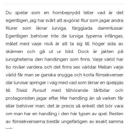
Du spelar som en hornbeprydd (eller vad är det
egentligen, jag har svårt att avgöra) filur som jagar andra
filurer som liknar lurviga, färgglada dammtussar.
Egentligen behöver inte de lurviga typerna infångas,
målet med varje nivå är att ta sig till höger sida av
skärmen och gå ut ur bild. Dock är jakten på
lurvigheterna den handlingen som finns. Varje värld har
tio nivåer vardera och det finns sex världar. Mellan varje
värld får man se ganska snygga och korta filmsekvenser
där lurvisar springer i väg med vad som liknar en spelpjäs
till
Trivial Pursuit
med tillhörande tårtbitar och
protagonisten jagar efter. Mer handling än så varken får
eller behöver man; det är precis så enkelt det bör vara
om man har en handling i den här typen av spel. Resten
av filmsekvenserna består ungefärligen av exakt samma