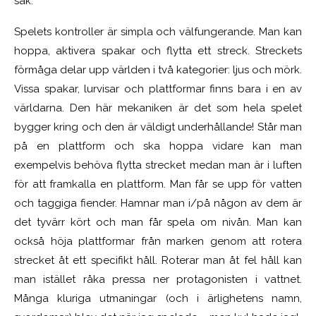
sak.
Spelets kontroller är simpla och välfungerande. Man kan
hoppa, aktivera spakar och flytta ett streck. Streckets
förmåga delar upp världen i två kategorier: ljus och mörk.
Vissa spakar, lurvisar och plattformar finns bara i en av
världarna. Den här mekaniken är det som hela spelet
bygger kring och den är väldigt underhållande! Står man
på en plattform och ska hoppa vidare kan man
exempelvis behöva flytta strecket medan man är i luften
för att framkalla en plattform. Man får se upp för vatten
och taggiga fiender. Hamnar man i/på någon av dem är
det tyvärr kört och man får spela om nivån. Man kan
också höja plattformar från marken genom att rotera
strecket åt ett specifikt håll. Roterar man åt fel håll kan
man istället råka pressa ner protagonisten i vattnet.
Många kluriga utmaningar (och i ärlighetens namn,