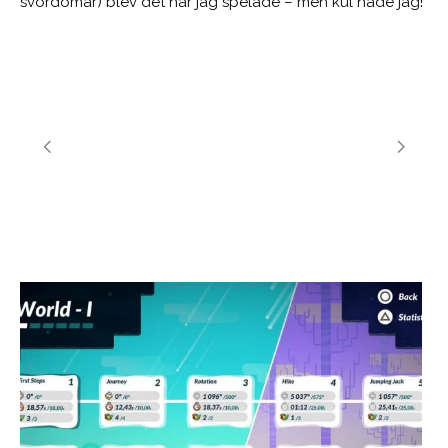
svordomar) blev det när jag spelade – men kul hade jag!