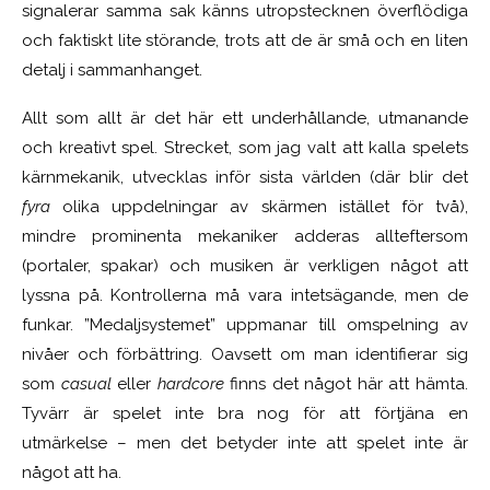
signalerar samma sak känns utropstecknen överflödiga
och faktiskt lite störande, trots att de är små och en liten
detalj i sammanhanget.
Allt som allt är det här ett underhållande, utmanande
och kreativt spel. Strecket, som jag valt att kalla spelets
kärnmekanik, utvecklas inför sista världen (där blir det
fyra
olika uppdelningar av skärmen istället för två),
mindre prominenta mekaniker adderas allteftersom
(portaler, spakar) och musiken är verkligen något att
lyssna på. Kontrollerna må vara intetsägande, men de
funkar. ”Medaljsystemet” uppmanar till omspelning av
nivåer och förbättring. Oavsett om man identifierar sig
som
casual
eller
hardcore
finns det något här att hämta.
Tyvärr är spelet inte bra nog för att förtjäna en
utmärkelse – men det betyder inte att spelet inte är
något att ha.