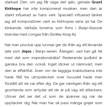
starkast. Den, om jag får säga det själv, geniale
Grant
Kirkhope
har inte komponerat musiken, men den är
starkt influerad av hans verk. Speciellt influerad tänker
jag att kompositören varit av Kirkhopes sena 90-tal. De
klinkande, lekfulla tonerna som finns i
Banjo-Kazooie
blandas med congas från
Donkey Kong 64
.
När man plockar upp lurvisar ger de ifrån sig ett liknande
läte som
Jinjos
i Banjo-serien. Återigen, vad kan gå fel
med det som inspirationskälla? Resterande ljudbild är
ganska bra den också. Inget sticker ut nämnvärt, men
den är effektfull. Även om de taggiga krabbollarna inte
hade fått tre utropstecken över huvudet hade man
förstått att de var efter dig. De ger nämligen ifrån sig ett
grymtande som antyder att de är på väg att attackera.
Utöver det ser det ut som de spänner sig när de
upptäcker dig. När man har så pass många grejer som