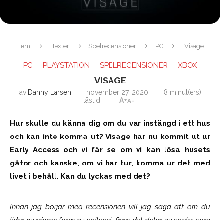
Hem
Texter
Spelrecensioner
PC
Visage
PC
PLAYSTATION
SPELRECENSIONER
XBOX
VISAGE
av
Danny Larsen
november 27, 2020
8 minut(ers)
lästid
A+
A-
Hur skulle du känna dig om du var instängd i ett hus
och kan inte komma ut? Visage har nu kommit ut ur
Early Access och vi får se om vi kan lösa husets
gåtor och kanske, om vi har tur, komma ur det med
livet i behåll. Kan du lyckas med det?
Innan jag börjar med recensionen vill jag säga att om du
lider av någon form av epilepsi, finns det delar av spelet som