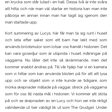
en krycka som står lutad i en hall. Dessa två är inte svåra
att hitta och när man väl startar en historia kan man inte
påbörja en annan innan man har tagit sig igenom den
man startade upp.
Kort summering av Lucys, här får man ta sig runt i huset
och leta efter saker som ett barn har lekt med som
används brödsmulor som lotsar oss framåt i historien. Det
kan vara gosedjur som är utsprida i huset, målningar på
väggarna. Nu låter det inte så skrämmande, men det
kommer snabbt ändras på. Till vår hjälp har vi en kamera
som vi hittar som kan använda blixten på för att att lysa
upp och se objekt som vi inte kunde se tidigare, som
mörka skepnader målade på väggar, streck på väggarna
som för oss till nästa mål i historien. Vi kommer att stöta
på och se skepnaden av en Lucy och hon ser inte riktigt
välmående ut (ser väldigt lik ut som The Grudge). Under