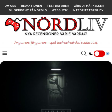
OM OSS
REDAKTIONEN
TESTDATORER
VÅRA UTMÄRKELSER
BLI SKRIBENT PÅ NÖRDLIV
WEBBUTIK
INTEGRITETSPOLICY
Av gamers, för gamers – spel, tech och nörderi sedan 2014.