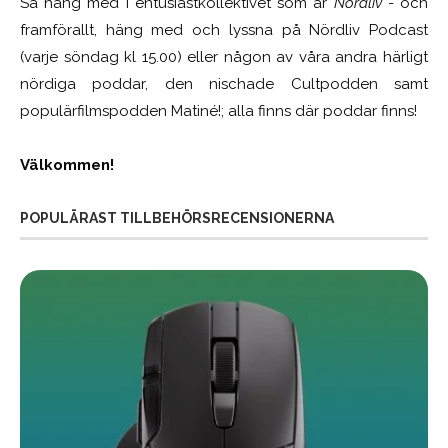
Så häng med i entusiastkollektivet som är
Nördliv
- och
framförallt, häng med och lyssna på Nördliv Podcast
(varje söndag kl 15.00) eller någon av våra andra härligt
nördiga poddar, den nischade Cultpodden samt
populärfilmspodden Matiné!; alla finns där poddar finns!
Välkommen!
POPULÄRAST TILLBEHÖRSRECENSIONERNA