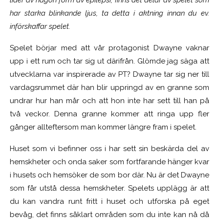
har starka blinkande ljus, ta detta i aktning innan du ev.
införskaffar spelet.
Spelet börjar med att vår protagonist Dwayne vaknar
upp i ett rum och tar sig ut därifrån. Glömde jag säga att
utvecklarna var inspirerade av PT? Dwayne tar sig ner till
vardagsrummet där han blir uppringd av en granne som
undrar hur han mår och att hon inte har sett till han på
två veckor. Denna granne kommer att ringa upp fler
gånger allteftersom man kommer längre fram i spelet.
Huset som vi befinner oss i har sett sin beskärda del av
hemskheter och onda saker som fortfarande hänger kvar
i husets och hemsöker de som bor där. Nu är det Dwayne
som får utstå dessa hemskheter. Spelets upplägg är att
du kan vandra runt fritt i huset och utforska på eget
bevåg, det finns såklart områden som du inte kan nå då