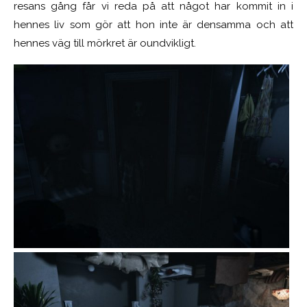
resans gång får vi reda på att något har kommit in i
hennes liv som gör att hon inte är densamma och att
hennes väg till mörkret är oundvikligt.