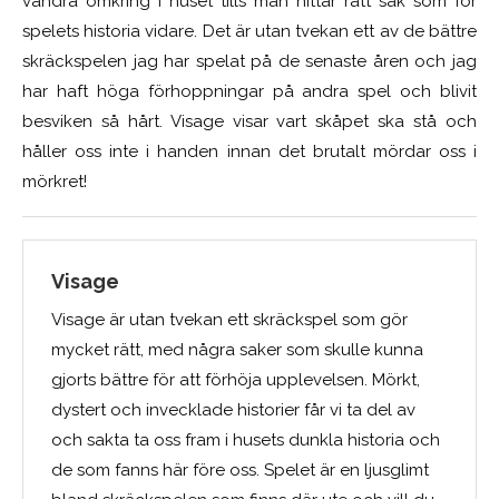
vandra omkring i huset tills man hittar rätt sak som för
spelets historia vidare. Det är utan tvekan ett av de bättre
skräckspelen jag har spelat på de senaste åren och jag
har haft höga förhoppningar på andra spel och blivit
besviken så hårt. Visage visar vart skåpet ska stå och
håller oss inte i handen innan det brutalt mördar oss i
mörkret!
Visage
Visage är utan tvekan ett skräckspel som gör
mycket rätt, med några saker som skulle kunna
gjorts bättre för att förhöja upplevelsen. Mörkt,
dystert och invecklade historier får vi ta del av
och sakta ta oss fram i husets dunkla historia och
de som fanns här före oss. Spelet är en ljusglimt