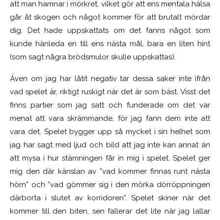
att man hamnar i mörkret, vilket gör att ens mentala hälsa
går åt skogen och något kommer för att brutalt mördar
dig. Det hade uppskattats om det fanns något som
kunde hänleda en till ens nästa mål, bara en liten hint
(som sagt några brödsmulor skulle uppskattas).
Även om jag har låtit negativ tar dessa saker inte ifrån
vad spelet är, riktigt ruskigt när det är som bäst. Visst det
finns partier som jag satt och funderade om det var
menat att vara skrämmande, för jag fann dem inte att
vara det. Spelet bygger upp så mycket i sin helhet som
jag har sagt med ljud och bild att jag inte kan annat än
att mysa i hur stämningen får in mig i spelet. Spelet ger
mig den där känslan av ”vad kommer finnas runt nästa
hörn” och ”vad gömmer sig i den mörka dörröppningen
därborta i slutet av korridoren”. Spelet skiner när det
kommer till den biten, sen fallerar det lite när jag lallar