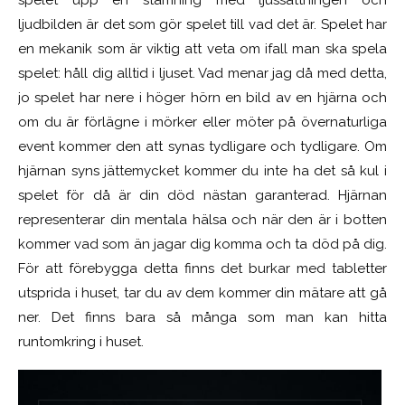
spelet upp en stämning med ljussättningen och
ljudbilden är det som gör spelet till vad det är. Spelet har
en mekanik som är viktig att veta om ifall man ska spela
spelet: håll dig alltid i ljuset. Vad menar jag då med detta,
jo spelet har nere i höger hörn en bild av en hjärna och
om du är förlägne i mörker eller möter på övernaturliga
event kommer den att synas tydligare och tydligare. Om
hjärnan syns jättemycket kommer du inte ha det så kul i
spelet för då är din död nästan garanterad. Hjärnan
representerar din mentala hälsa och när den är i botten
kommer vad som än jagar dig komma och ta död på dig.
För att förebygga detta finns det burkar med tabletter
utsprida i huset, tar du av dem kommer din mätare att gå
ner. Det finns bara så många som man kan hitta
runtomkring i huset.