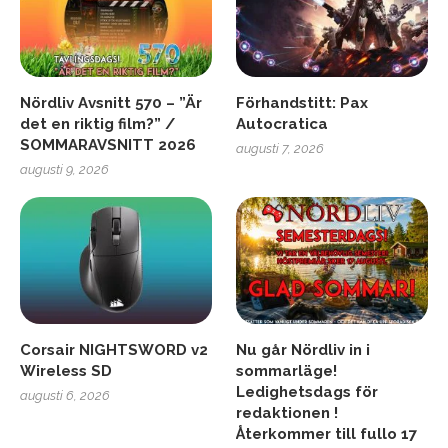
Nördliv Avsnitt 570 – ”Är
Förhandstitt: Pax
det en riktig film?” /
Autocratica
SOMMARAVSNITT 2026
augusti 7, 2026
augusti 9, 2026
Corsair NIGHTSWORD v2
Nu går Nördliv in i
Wireless SD
sommarläge!
Ledighetsdags för
augusti 6, 2026
redaktionen !
Återkommer till fullo 17