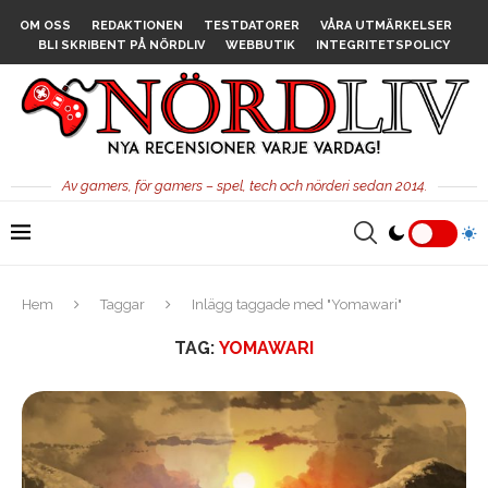
OM OSS
REDAKTIONEN
TESTDATORER
VÅRA UTMÄRKELSER
BLI SKRIBENT PÅ NÖRDLIV
WEBBUTIK
INTEGRITETSPOLICY
Av gamers, för gamers – spel, tech och nörderi sedan 2014.
Hem
Taggar
Inlägg taggade med "Yomawari"
TAG:
YOMAWARI