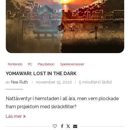
Nintendo
PC
Playstation
Spelrecensioner
YOMAWARI: LOST IN THE DARK
av
Nea Ruth
november 15, 2022
5 minut(ers) lästid
Nattäventyr i hemstaden i all ära, men vem plockade
fram projektorn med skräckfilter?
Läs mer