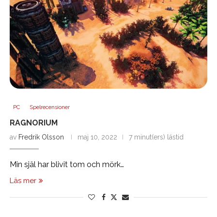
PC
Spelrecensioner
RAGNORIUM
av
Fredrik Olsson
maj 10, 2022
7 minut(ers) lästid
Min själ har blivit tom och mörk…
Läs mer