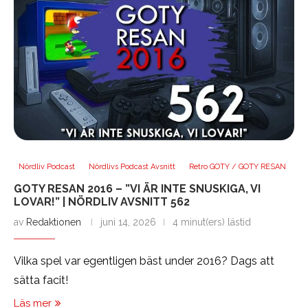
Nördliv Podcast
Nördlivs Podcast Avsnitt
Retro GOTY / GOTY RESAN
GOTY RESAN 2016 – ”VI ÄR INTE SNUSKIGA, VI
LOVAR!” | NÖRDLIV AVSNITT 562
av
Redaktionen
juni 14, 2026
4 minut(ers) lästid
Vilka spel var egentligen bäst under 2016? Dags att
sätta facit!
Läs mer