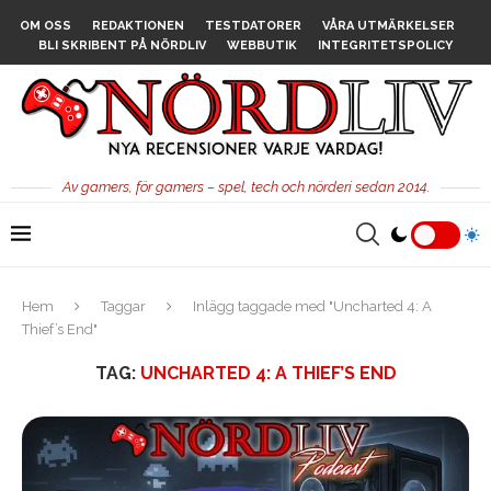
OM OSS
REDAKTIONEN
TESTDATORER
VÅRA UTMÄRKELSER
BLI SKRIBENT PÅ NÖRDLIV
WEBBUTIK
INTEGRITETSPOLICY
Av gamers, för gamers – spel, tech och nörderi sedan 2014.
Hem
Taggar
Inlägg taggade med "Uncharted 4: A
Thief’s End"
TAG:
UNCHARTED 4: A THIEF’S END