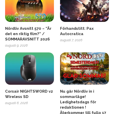
Nördliv Avsnitt 570 – ”Är
Förhandstitt: Pax
det en riktig film?” /
Autocratica
SOMMARAVSNITT 2026
augusti 7, 2026
augusti 9, 2026
Corsair NIGHTSWORD v2
Nu går Nördliv in i
Wireless SD
sommarläge!
Ledighetsdags för
augusti 6, 2026
redaktionen !
Återkommer till fullo 17