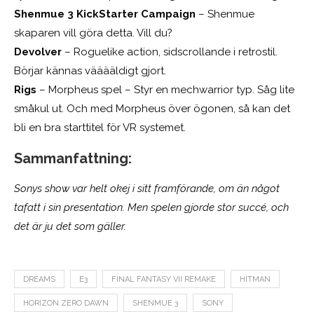
Shenmue 3 KickStarter Campaign
– Shenmue
skaparen vill göra detta. Vill du?
Devolver
– Roguelike action, sidscrollande i retrostil.
Börjar kännas vääääldigt gjort.
Rigs
– Morpheus spel – Styr en mechwarrior typ. Såg lite
småkul ut. Och med Morpheus över ögonen, så kan det
bli en bra starttitel för VR systemet.
Sammanfattning:
Sonys show var helt okej i sitt framförande, om än något
tafatt i sin presentation. Men spelen gjorde stor succé, och
det är ju det som gäller.
DREAMS
E3
FINAL FANTASY VII REMAKE
HITMAN
HORIZON ZERO DAWN
SHENMUE 3
SONY