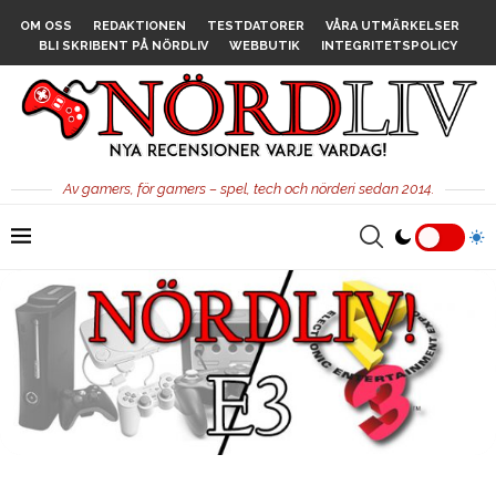
OM OSS
REDAKTIONEN
TESTDATORER
VÅRA UTMÄRKELSER
BLI SKRIBENT PÅ NÖRDLIV
WEBBUTIK
INTEGRITETSPOLICY
Av gamers, för gamers – spel, tech och nörderi sedan 2014.