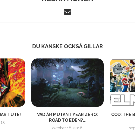
DU KANSKE OCKSÅ GILLAR
NART UTE!
VAD ÄR MUTANT YEAR ZERO:
COD: THE 
ROAD TO EDEN?...
015
oktober 18, 2018
sep