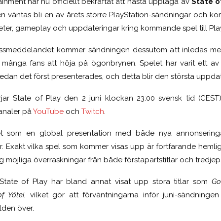
tainment
har nu officiellt bekräftat att nästa upplaga av
State o
n väntas bli en av årets större PlayStation-sändningar och 
eter, gameplay och uppdateringar kring kommande spel till
Pla
 pressmeddelandet kommer sändningen dessutom att inledas me
 få många fans att höja på ögonbrynen. Spelet har varit ett a
edan det först presenterades, och detta blir den största uppda
rjar State of Play den 2 juni klockan 23:00 svensk tid (CEST
kanaler på
YouTube
och
Twitch
.
et som en global presentation med både nya annonserin
r. Exakt vilka spel som kommer visas upp är fortfarande hemli
ng möjliga överraskningar från både förstapartstitlar och tredjep
State of Play har bland annat visat upp stora titlar som
Go
f Yōtei
, vilket gör att förväntningarna inför juni-sändning
lden över.