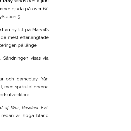
f Play
sänds den
2 juni
kommer bjuda på över 60
yStation 5
.
d en ny titt på
Marvel’s
v de mest efterlängtade
teringen på länge.
). Sändningen visas via
gar och gameplay från
gt, men spekulationerna
artsutvecklare.
d of War
,
Resident Evil
,
en redan är höga bland