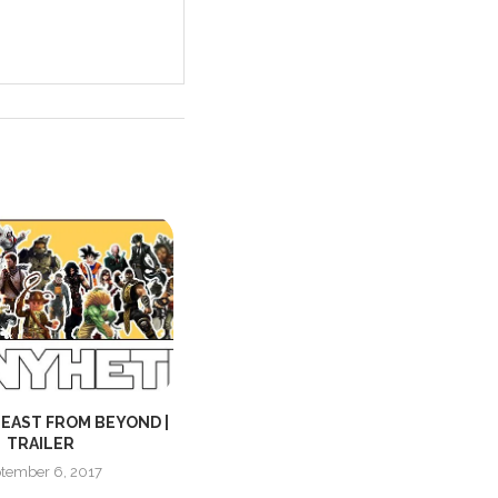
BEAST FROM BEYOND |
LOST SPHEAR ANNOUNCEMENT
A
TRAILER
TRAILER
tember 6, 2017
juni 2, 2017