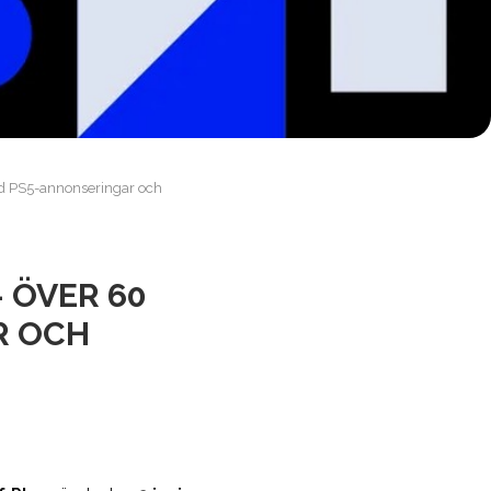
ed PS5-annonseringar och
 ÖVER 60
R OCH