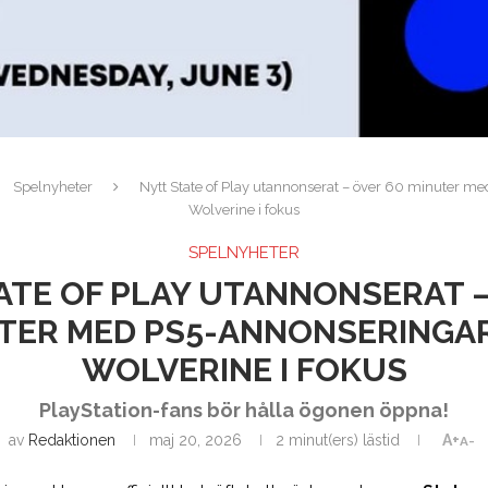
Spelnyheter
Nytt State of Play utannonserat – över 60 minuter m
Wolverine i fokus
SPELNYHETER
ATE OF PLAY UTANNONSERAT –
TER MED PS5-ANNONSERINGA
WOLVERINE I FOKUS
PlayStation-fans bör hålla ögonen öppna!
av
Redaktionen
maj 20, 2026
2 minut(ers) lästid
A+
A-