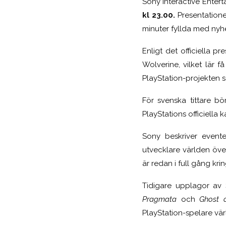
Sony Interactive Enter
kl 23.00.
Presentatione
minuter fyllda med nyh
Enligt det officiella
Wolverine
, vilket lär
PlayStation-projekten s
För svenska tittare bö
PlayStations officiella 
Sony beskriver event
utvecklare världen öve
är redan i full gång kri
Tidigare upplagor av 
Pragmata
och
Ghost o
PlayStation-spelare vär