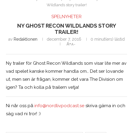
Wildlands story trailer!
SPELNYHETER
NY GHOST RECON WILDLANDS STORY
TRAILER!
av
Redaktionen
december 7, 2016
0 minut(ers) lästid
A+
A-
Ny trailer för Ghost Recon Wildlands som visar lite mer av
vad spelet kanske kommer handla om… Det ser lovande
ut, men sen är frågan, kommer det vara The Division om
igen? Ta och kolla på trailern vetja!
Ni når oss på
info@nordlivpodcast.se
skriva gärna in och
säg vad ni tror! :)