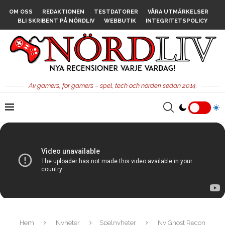
OM OSS
REDAKTIONEN
TESTDATORER
VÅRA UTMÄRKELSER
BLI SKRIBENT PÅ NÖRDLIV
WEBBUTIK
INTEGRITETSPOLICY
Av gamers, för gamers – spel, tech och nörderi sedan 2014.
Hem
Nyheter
Spelnyheter
Ny Ghost Recon