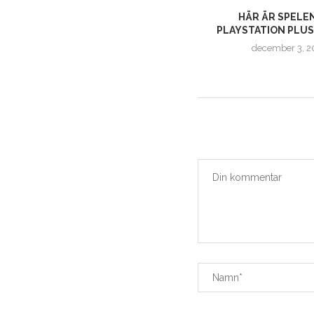
I
PLAYSTATION EXPERIENCE 2016 –
HÄR ÄR SPELE
UNCHARTED: THE LOST LEGACY
PLAYSTATION PLUS 
december 3, 2016
december 3, 2