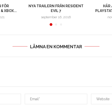
N FÖR
NYA TRAILERN FRÅN RESIDENT
HÄR 
& XBOX...
EVIL 7
PLAYSTAT
021
september 16, 2016
no
LÄMNA EN KOMMENTAR