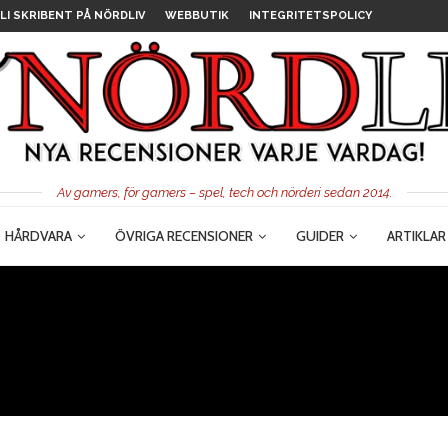
LI SKRIBENT PÅ NÖRDLIV
WEBBUTIK
INTEGRITETSPOLICY
Av gamers, för gamers – spel, tech och nörderi sedan 2014.
HÅRDVARA
ÖVRIGA RECENSIONER
GUIDER
ARTIKLAR