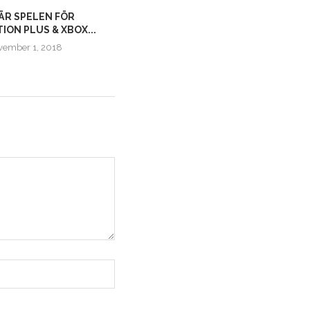
ÄR SPELEN FÖR
STAR WARS: JEDI FALLEN ORDER |
ION PLUS & XBOX...
RELEASEDATUM OCH...
vember 1, 2018
april 13, 2019