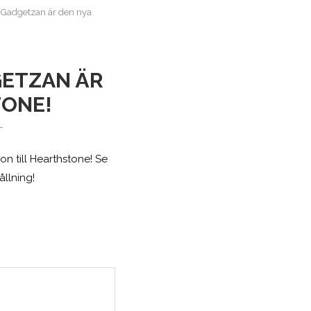
f Gadgetzan är den nya
GETZAN ÄR
TONE!
-
on till Hearthstone! Se
llning!