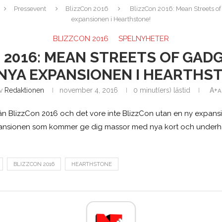
Pressevent
BlizzCon 2016
BlizzCon 2016: Mean Streets o
expansionen i Hearthstone!
BLIZZCON 2016
SPELNYHETER
 2016: MEAN STREETS OF GAD
NYA EXPANSIONEN I HEARTHS
v
Redaktionen
november 4, 2016
0 minut(ers) lästid
A+
A
 från BlizzCon 2016 och det vore inte BlizzCon utan en ny expansi
expansionen som kommer ge dig massor med nya kort och underhå
BLIZZCON 2016
HEARTHSTONE