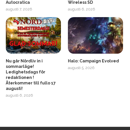
Autocratica
Wireless SD
augusti 7, 2026
augusti 6, 2026
2
Soundcore Liberty 5 Pro
Nu går Nördliv in i
Halo: Campaign Evolved
sommarläge!
augusti 5, 2026
Ledighetsdags för
redaktionen !
Återkommer till fullo 17
augusti!
augusti 6, 2026