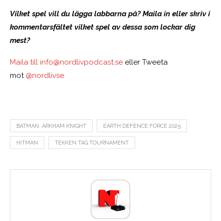
Vilket spel vill du lägga labbarna på? Maila in eller skriv i
kommentarsfältet vilket spel av dessa som lockar dig
mest?
Maila till
info@nordlivpodcast.se
eller Tweeta
mot
@nordlivse
BATMAN: ARKHAM KNIGHT
EARTH DEFENCE FORCE 2025
HITMAN
TEKKEN TAG TOURNAMENT