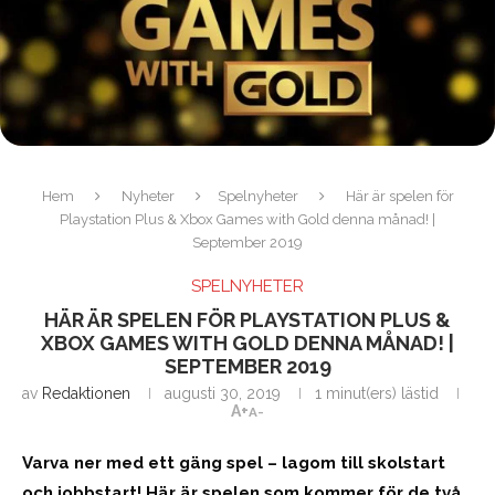
Hem
Nyheter
Spelnyheter
Här är spelen för
Playstation Plus & Xbox Games with Gold denna månad! |
September 2019
SPELNYHETER
HÄR ÄR SPELEN FÖR PLAYSTATION PLUS &
XBOX GAMES WITH GOLD DENNA MÅNAD! |
SEPTEMBER 2019
av
Redaktionen
augusti 30, 2019
1 minut(ers) lästid
A+
A-
Varva ner med ett gäng spel – lagom till skolstart
och jobbstart! Här är spelen som kommer för de två