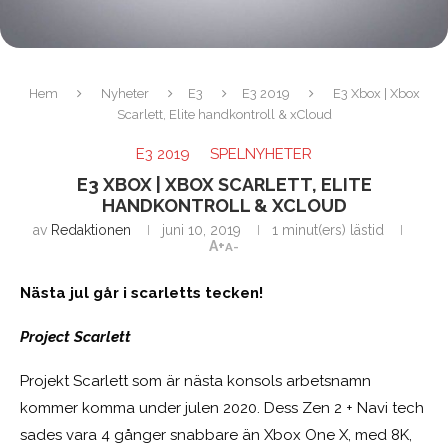
Hem
Nyheter
E3
E3 2019
E3 Xbox | Xbox
Scarlett, Elite handkontroll & xCloud
E3 2019
SPELNYHETER
E3 XBOX | XBOX SCARLETT, ELITE
HANDKONTROLL & XCLOUD
av
Redaktionen
juni 10, 2019
1 minut(ers) lästid
A+
A-
Nästa jul går i scarletts tecken!
Project Scarlett
Projekt Scarlett som är nästa konsols arbetsnamn
kommer komma under julen 2020. Dess Zen 2 + Navi tech
sades vara 4 gånger snabbare än Xbox One X, med 8K,