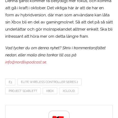
Denna tjänst kommer få betydligt mer fokus, och komma
att gå i kraft i oktober. Det viktiga här är att de har en
form av hybridversion, där man som användare kan låta
sin Xbox bli en del av gamingmolnet. Så att det på så sätt
underlättar och gör molnspelandet alltmer enkelt. Ska bli
intressant att höra mer om detta längre fram.
Vad tycker du om denna nyhet? Skriv i kommentarsfältet
nedan, eller maila dina tankar till oss på
info@nordlivpodcast.se
.
E3
ELITE WIRELESS CONTROLLER SERIES 2
PROJECT SCARLETT
XBOX
XCLOUD