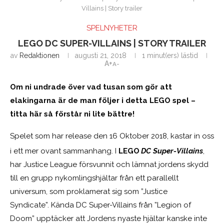
Villains | Story trailer
SPELNYHETER
LEGO DC SUPER-VILLAINS | STORY TRAILER
av
Redaktionen
augusti 21, 2018
1 minut(ers) lästid
A+
A-
Om ni undrade över vad tusan som gör att
elakingarna är de man följer i detta LEGO spel –
titta här så förstår ni lite bättre!
Spelet som har release den 16 Oktober 2018, kastar in oss
i ett mer ovant sammanhang. I
LEGO
DC Super-Villains
,
har Justice League försvunnit och lämnat jordens skydd
till en grupp nykomlingshjältar från ett parallellt
universum, som proklamerat sig som ”Justice
Syndicate”. Kända DC Super-Villains från ”Legion of
Doom” upptäcker att Jordens nyaste hjältar kanske inte