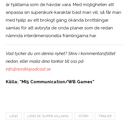
är hjältarna som de hävdar vara. Med möjligheten att
anpassa sin superskurk-karaktär bäst man vill, så får man
med hjälp av ett brokigt gäng ökända brottslingar
samlas för att avbryta de onda planer som de redan
nämnda interdimensionella främlingarna har.
Vad tycker du om denna nyhet? Skriv i kommentarsfältet
nedan, eller maila dina tankar till oss på
info@nordlivpodcast.se
.
Källa: ”MI5 Communication/WB Games”
LEGO
LEGO DC SUPER-VILLAINS
STORY
TRAILER