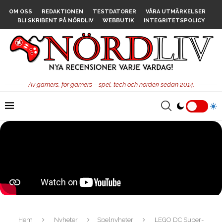
OM OSS
REDAKTIONEN
TESTDATORER
VÅRA UTMÄRKELSER
BLI SKRIBENT PÅ NÖRDLIV
WEBBUTIK
INTEGRITETSPOLICY
Av gamers, för gamers – spel, tech och nörderi sedan 2014.
Hem
Nyheter
Spelnyheter
LEGO DC Super-