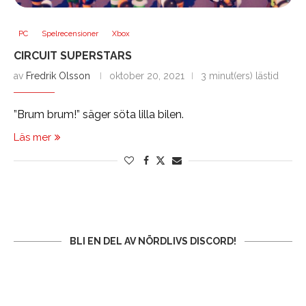
PC
Spelrecensioner
Xbox
CIRCUIT SUPERSTARS
av
Fredrik Olsson
oktober 20, 2021
3 minut(ers) lästid
”Brum brum!” säger söta lilla bilen.
Läs mer
BLI EN DEL AV NÖRDLIVS DISCORD!