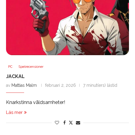
PC
Spelrecensioner
JACKAL
av
Mattias Malm
februari 2, 2026
7 minut(ers) lästid
Knarkstinna våldsamheter!
Läs mer