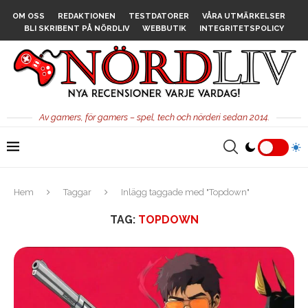
OM OSS
REDAKTIONEN
TESTDATORER
VÅRA UTMÄRKELSER
BLI SKRIBENT PÅ NÖRDLIV
WEBBUTIK
INTEGRITETSPOLICY
Av gamers, för gamers – spel, tech och nörderi sedan 2014.
Hem
Taggar
Inlägg taggade med "Topdown"
TAG:
TOPDOWN