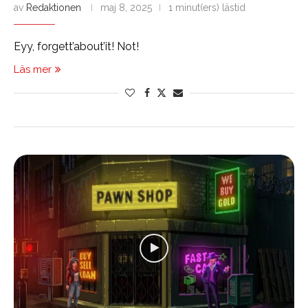
av
Redaktionen
maj 8, 2025
1 minut(ers) lästid
Eyy, forgett’about’it! Not!
Läs mer