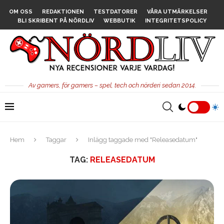
OM OSS
REDAKTIONEN
TESTDATORER
VÅRA UTMÄRKELSER
BLI SKRIBENT PÅ NÖRDLIV
WEBBUTIK
INTEGRITETSPOLICY
Av gamers, för gamers – spel, tech och nörderi sedan 2014.
Hem
Taggar
Inlägg taggade med "Releasedatum"
TAG:
RELEASEDATUM