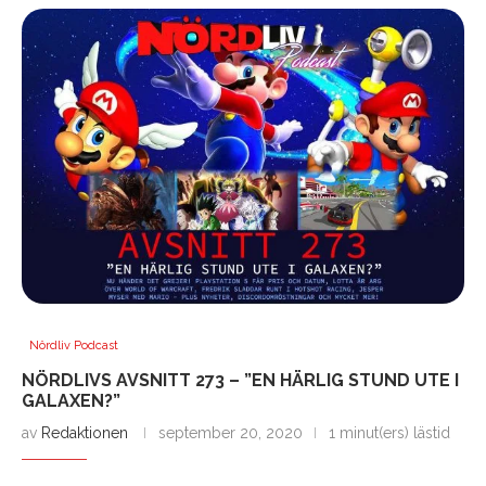
Nördliv Podcast
NÖRDLIVS AVSNITT 273 – ”EN HÄRLIG STUND UTE I
GALAXEN?”
av
Redaktionen
september 20, 2020
1 minut(ers) lästid