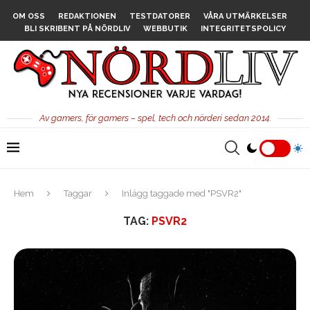
OM OSS
REDAKTIONEN
TESTDATORER
VÅRA UTMÄRKELSER
BLI SKRIBENT PÅ NÖRDLIV
WEBBUTIK
INTEGRITETSPOLICY
Av gamers, för gamers – spel, tech och nörderi sedan 2014.
Hem
Taggar
Inlägg taggade med "PSVR2"
TAG:
PSVR2