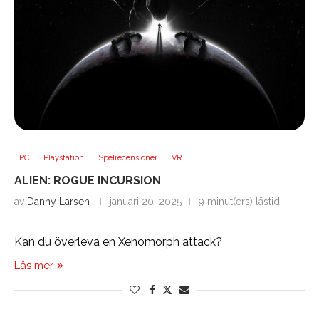
PC
Playstation
Spelrecensioner
VR
ALIEN: ROGUE INCURSION
av
Danny Larsen
januari 20, 2025
9 minut(ers) lästid
Kan du överleva en Xenomorph attack?
Läs mer