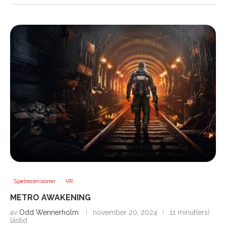
Spelrecensioner
VR
METRO AWAKENING
av
Odd Wennerholm
november 20, 2024
11 minut(ers)
lästid