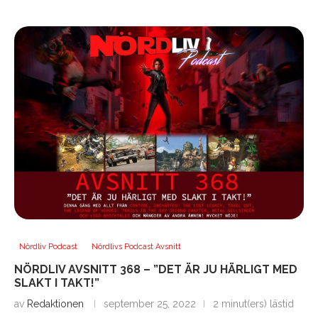
Nördliv Podcast
Nördlivs Podcast Avsnitt
NÖRDLIV AVSNITT 368 – ”DET ÄR JU HÄRLIGT MED
SLAKT I TAKT!”
av
Redaktionen
september 25, 2022
2 minut(ers) lästid