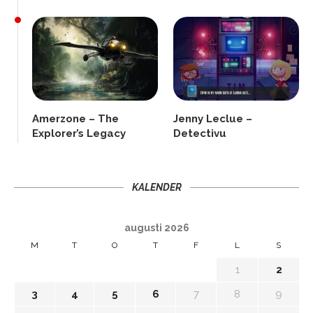
Amerzone – The
Jenny Leclue –
Explorer’s Legacy
Detectivu
KALENDER
augusti 2026
M
T
O
T
F
L
S
1
2
3
4
5
6
7
8
9