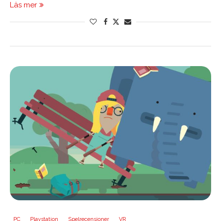
Läs mer
PC
Playstation
Spelrecensioner
VR