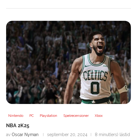
Nintendo
PC
Playstation
Spelrecensioner
Xbox
NBA 2K25
av
Oscar Nyman
september 20, 2024
8 minut(ers) lästid