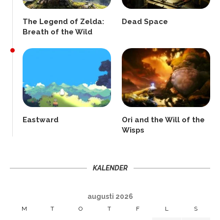
The Legend of Zelda:
Dead Space
Breath of the Wild
Eastward
Ori and the Will of the
Wisps
KALENDER
augusti 2026
M
T
O
T
F
L
S