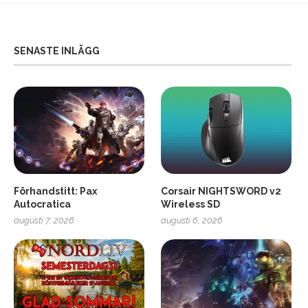
SENASTE INLÄGG
Förhandstitt: Pax
Corsair NIGHTSWORD v2
Autocratica
Wireless SD
augusti 7, 2026
augusti 6, 2026
2
Soundcore Liberty 5 Pro