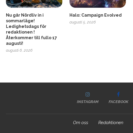
Nu går Nördliv in i
Halo: Campaign Evolved
sommarläge!
augusti 5, 2026
Ledighetsdags för
redaktionen !
Återkommer till fullo 17
augusti!
augusti 6, 2026
INSTAGRAM
FACEBOOK
Om oss
Redaktionen