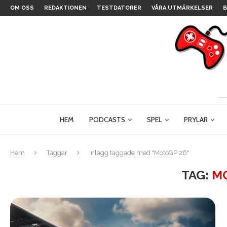
OM OSS
REDAKTIONEN
TESTDATORER
VÅRA UTMÄRKELSER
B
HEM
PODCASTS
SPEL
PRYLAR
Hem
Taggar
Inlägg taggade med "MotoGP 26"
TAG:
M