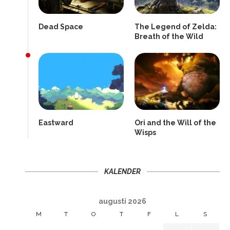
Dead Space
The Legend of Zelda:
Breath of the Wild
Eastward
Ori and the Will of the
Wisps
KALENDER
augusti 2026
M
T
O
T
F
L
S