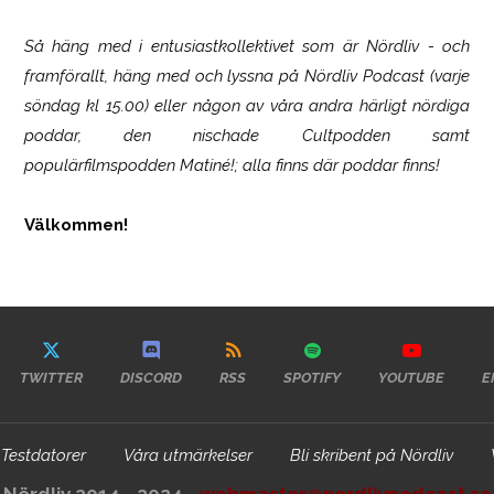
Så häng med i entusiastkollektivet som är
Nördliv
- och
framförallt, häng med och lyssna på Nördliv Podcast (varje
söndag kl 15.00) eller någon av våra andra härligt nördiga
poddar, den nischade Cultpodden samt
populärfilmspodden Matiné!; alla finns där poddar finns!
Välkommen!
TWITTER
DISCORD
RSS
SPOTIFY
YOUTUBE
E
Testdatorer
Våra utmärkelser
Bli skribent på Nördliv
Nördliv 2014 - 2024 -
webmaster@nordlivpodcast.se