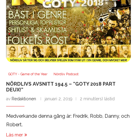
GOTY - Game of the Year
Nördliv Podcast
NÖRDLIVS AVSNITT 194.5 – ”GOTY 2018 PART
DEUX!”
av
Redaktionen
januari 2, 2019
2 minut(ers) lästid
Medverkande denna gång är: Fredrik, Robb, Danny, och
Robert.
Läs mer