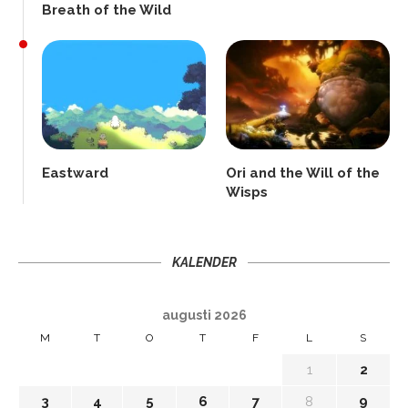
Breath of the Wild
Eastward
Ori and the Will of the
Wisps
KALENDER
augusti 2026
M
T
O
T
F
L
S
1
2
3
4
5
6
7
8
9