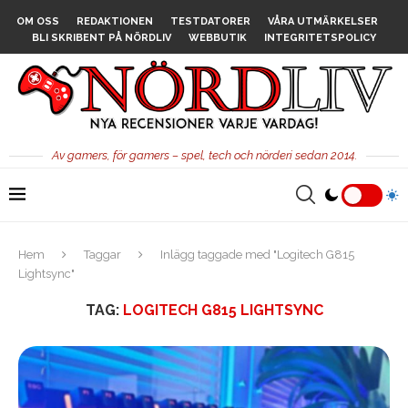
OM OSS
REDAKTIONEN
TESTDATORER
VÅRA UTMÄRKELSER
BLI SKRIBENT PÅ NÖRDLIV
WEBBUTIK
INTEGRITETSPOLICY
Av gamers, för gamers – spel, tech och nörderi sedan 2014.
Hem
Taggar
Inlägg taggade med "Logitech G815
Lightsync"
TAG:
LOGITECH G815 LIGHTSYNC