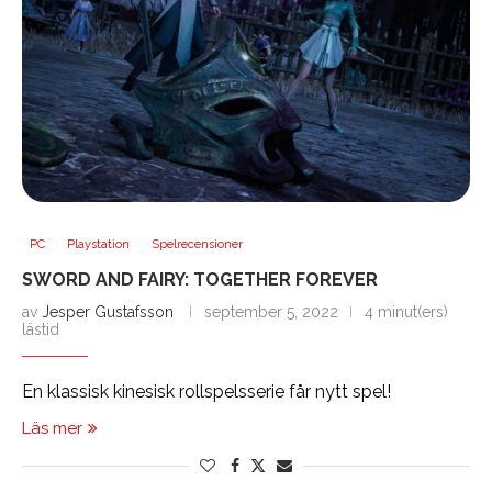
PC
Playstation
Spelrecensioner
SWORD AND FAIRY: TOGETHER FOREVER
av
Jesper Gustafsson
september 5, 2022
4 minut(ers)
lästid
En klassisk kinesisk rollspelsserie får nytt spel!
Läs mer