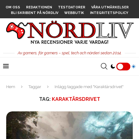
OM OSS
REDAKTIONEN
TESTDATORER
VÅRA UTMÄRKELSER
BLI SKRIBENT PÅ NÖRDLIV
WEBBUTIK
INTEGRITETSPOLICY
Av gamers, för gamers – spel, tech och nörderi sedan 2014.
Hem
Taggar
Inlägg taggade med "Karaktärsdrivet"
TAG:
KARAKTÄRSDRIVET