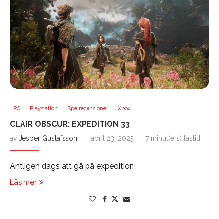
PC
Playstation
Spelrecensioner
Xbox
CLAIR OBSCUR: EXPEDITION 33
av
Jesper Gustafsson
april 23, 2025
7 minut(ers) lästid
Äntligen dags att gå på expedition!
Läs mer