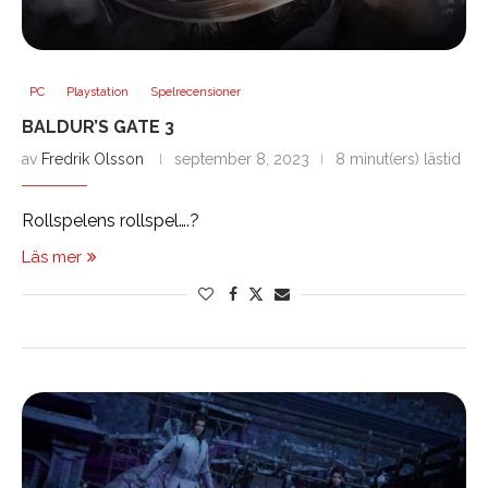
PC
Playstation
Spelrecensioner
BALDUR’S GATE 3
av
Fredrik Olsson
september 8, 2023
8 minut(ers) lästid
Rollspelens rollspel….?
Läs mer