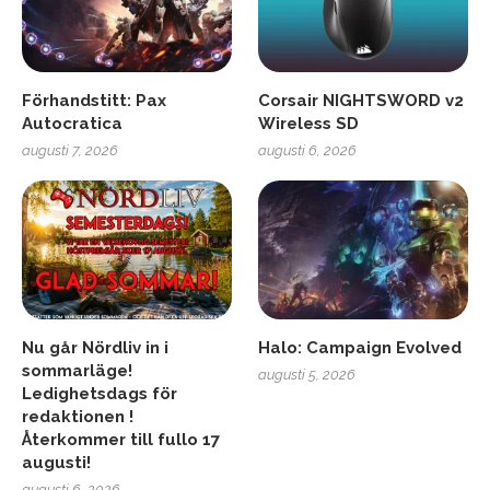
Förhandstitt: Pax
Corsair NIGHTSWORD v2
Autocratica
Wireless SD
augusti 7, 2026
augusti 6, 2026
Nu går Nördliv in i
Halo: Campaign Evolved
sommarläge!
augusti 5, 2026
Ledighetsdags för
redaktionen !
Återkommer till fullo 17
augusti!
augusti 6, 2026