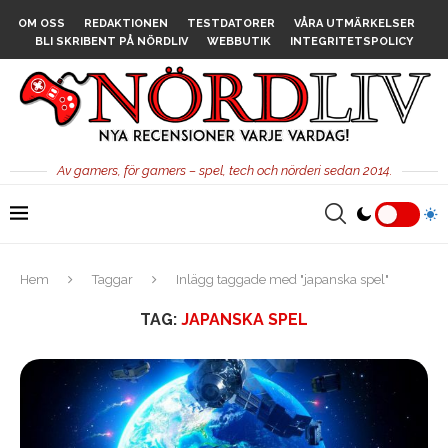
OM OSS
REDAKTIONEN
TESTDATORER
VÅRA UTMÄRKELSER
BLI SKRIBENT PÅ NÖRDLIV
WEBBUTIK
INTEGRITETSPOLICY
Av gamers, för gamers – spel, tech och nörderi sedan 2014.
Hem
Taggar
Inlägg taggade med "japanska spel"
TAG:
JAPANSKA SPEL