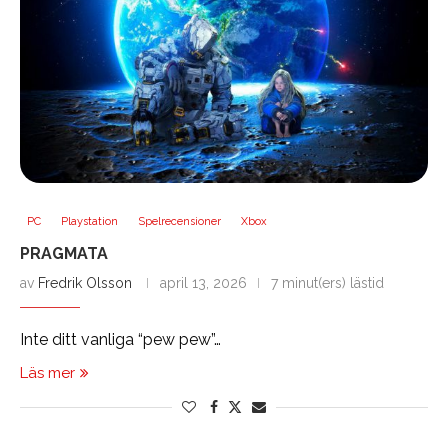
PC
Playstation
Spelrecensioner
Xbox
PRAGMATA
av
Fredrik Olsson
april 13, 2026
7 minut(ers) lästid
Inte ditt vanliga “pew pew”…
Läs mer