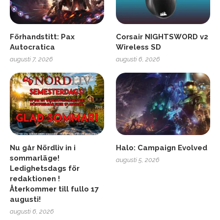
Förhandstitt: Pax
Corsair NIGHTSWORD v2
Autocratica
Wireless SD
augusti 7, 2026
augusti 6, 2026
Nu går Nördliv in i
Halo: Campaign Evolved
sommarläge!
augusti 5, 2026
Ledighetsdags för
redaktionen !
Återkommer till fullo 17
augusti!
augusti 6, 2026