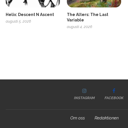
Helix: Descent N Ascent
The Alters: The Last
Variable
augusti 5, 2026
augusti 4, 2026
INSTAGRAM
FACEBOOK
Om oss
Redaktionen