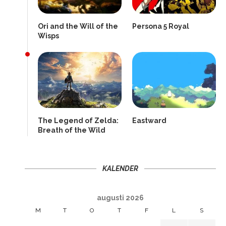
Ori and the Will of the
Persona 5 Royal
Wisps
The Legend of Zelda:
Eastward
Breath of the Wild
KALENDER
augusti 2026
M
T
O
T
F
L
S