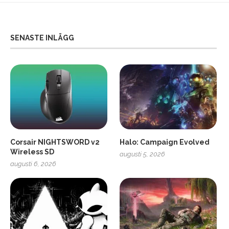
SENASTE INLÄGG
Corsair NIGHTSWORD v2
Halo: Campaign Evolved
Wireless SD
augusti 5, 2026
augusti 6, 2026
2
Soundcore Liberty 5 Pro