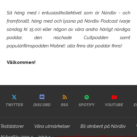
Så häng med i entusiastkollektivet som är
Nördliv
- och
framförallt, häng med och lyssna på Nördliv Podcast (varje
söndag kl 15.00) eller någon av våra andra härligt nördiga
poddar, den nischade Cultpodden samt
populärfilmspodden Matiné!; alla finns där poddar finns!
Välkommen!
TWITTER
DISCORD
RSS
SPOTIFY
YOUTUBE
E
Testdatorer
Våra utmärkelser
Bli skribent på Nördliv
Nördliv 2014 - 2024 -
webmaster@nordlivpodcast.se