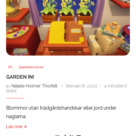
PC
Spelrecensioner
GARDEN IN!
av
Natalie Holmer Thorfelt
februari 8, 2023
4 minut(ers)
lästid
Blommor utan trädgårdshandskar eller jord under
naglarna.
Läs mer