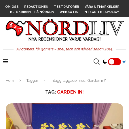
OM OSS
REDAKTIONEN
TESTDATORER
VÅRA UTMÄRKELSER
BLI SKRIBENT PÅ NÖRDLIV
WEBBUTIK
INTEGRITETSPOLICY
Av gamers, för gamers – spel, tech och nörderi sedan 2014.
Hem
Taggar
Inlägg taggade med "Garden in!"
TAG:
GARDEN IN!