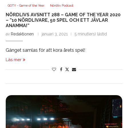
GOTY - Game of the Year
Nördliv Podcast
NÖRDLIVS AVSNITT 288 – GAME OF THE YEAR 2020
– ”10 NÖRDLIVARE, 50 SPEL OCH ETT JÄVLAR
ANAMMA!”
av
Redaktionen
januari 3, 2021
5 minut(ers) lästid
Gänget samlas för att kora årets spel!
Läs mer