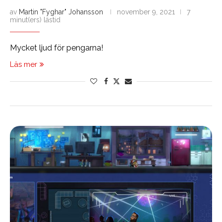
av
Martin "Fyghar" Johansson
november 9, 2021
7
minut(ers) lästid
Mycket ljud för pengarna!
Läs mer