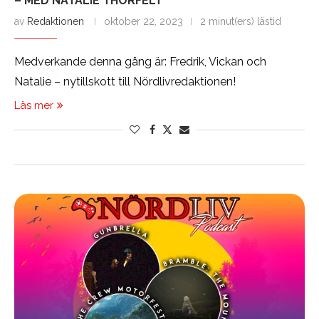
– MED NATALIE THORFELT
av
Redaktionen
oktober 22, 2023
2 minut(ers) lästid
Medverkande denna gång är: Fredrik, Vickan och
Natalie – nytillskott till Nördlivredaktionen!
Läs mer