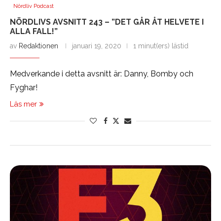
Nördliv Podcast
NÖRDLIVS AVSNITT 243 – ”DET GÅR ÅT HELVETE I
ALLA FALL!”
av
Redaktionen
januari 19, 2020
1 minut(ers) lästid
Medverkande i detta avsnitt är: Danny, Bomby och
Fyghar!
Läs mer