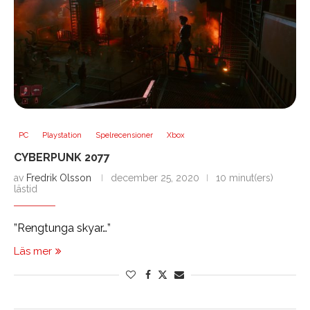
PC
Playstation
Spelrecensioner
Xbox
CYBERPUNK 2077
av
Fredrik Olsson
december 25, 2020
10 minut(ers)
lästid
”Rengtunga skyar…”
Läs mer