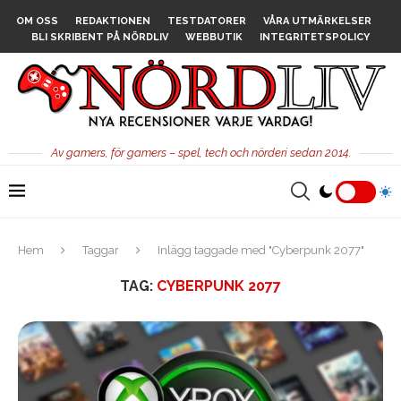
OM OSS
REDAKTIONEN
TESTDATORER
VÅRA UTMÄRKELSER
BLI SKRIBENT PÅ NÖRDLIV
WEBBUTIK
INTEGRITETSPOLICY
Av gamers, för gamers – spel, tech och nörderi sedan 2014.
Hem
Taggar
Inlägg taggade med "Cyberpunk 2077"
TAG:
CYBERPUNK 2077