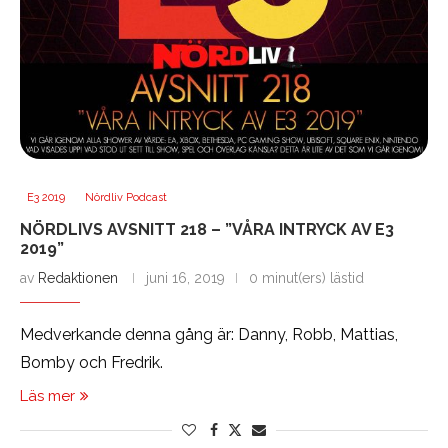
E3 2019
Nördliv Podcast
NÖRDLIVS AVSNITT 218 – ”VÅRA INTRYCK AV E3
2019”
av
Redaktionen
juni 16, 2019
0 minut(ers) lästid
Medverkande denna gång är: Danny, Robb, Mattias,
Bomby och Fredrik.
Läs mer