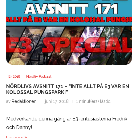
E3 2018
Nördliv Podcast
NÖRDLIVS AVSNITT 171 – ”INTE ALLT PÅ E3 VAR EN
KOLOSSAL PUNGSPARK!”
av
Redaktionen
juni 17, 2018
1 minut(ers) lästid
Medverkande denna gång är E3-entusiasterna Fredrik
och Danny!
Läs mer