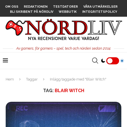
OM OSS
REDAKTIONEN
TESTDATORER
VÅRA UTMÄRKELSER
BLI SKRIBENT PÅ NÖRDLIV
WEBBUTIK
INTEGRITETSPOLICY
Av gamers, för gamers – spel, tech och nörderi sedan 2014.
Hem
Taggar
Inlägg taggade med "Blair Witch"
TAG:
BLAIR WITCH