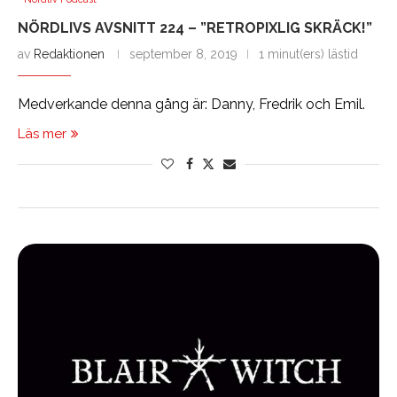
NÖRDLIVS AVSNITT 224 – ”RETROPIXLIG SKRÄCK!”
av
Redaktionen
september 8, 2019
1 minut(ers) lästid
Medverkande denna gång är: Danny, Fredrik och Emil.
Läs mer