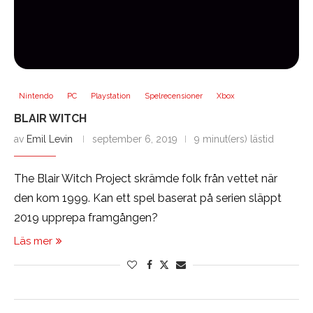
Nintendo
PC
Playstation
Spelrecensioner
Xbox
BLAIR WITCH
av
Emil Levin
september 6, 2019
9 minut(ers) lästid
The Blair Witch Project skrämde folk från vettet när
den kom 1999. Kan ett spel baserat på serien släppt
2019 upprepa framgången?
Läs mer