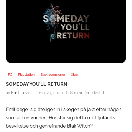
PC
Playstation
Spelrecensioner
Xbox
SOMEDAY YOU’LL RETURN
av
Emil Levin
maj 27, 2020
8 minut(ers) lästid
Emil beger sig återigen in i skogen på jakt efter någon
som är försvunnen. Hur står sig detta mot fjolårets
besvikelse och genrefrände Blair Witch?