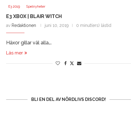
E3 2019
Spelnyheter
E3 XBOX | BLAIR WITCH
av
Redaktionen
juni 10, 2019
0 minut(ers) lästid
Häxor gillar väl alla….
Läs mer
BLI EN DEL AV NÖRDLIVS DISCORD!