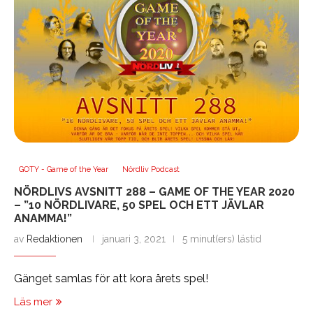
GOTY - Game of the Year
Nördliv Podcast
NÖRDLIVS AVSNITT 288 – GAME OF THE YEAR 2020
– ”10 NÖRDLIVARE, 50 SPEL OCH ETT JÄVLAR
ANAMMA!”
av
Redaktionen
januari 3, 2021
5 minut(ers) lästid
Gänget samlas för att kora årets spel!
Läs mer