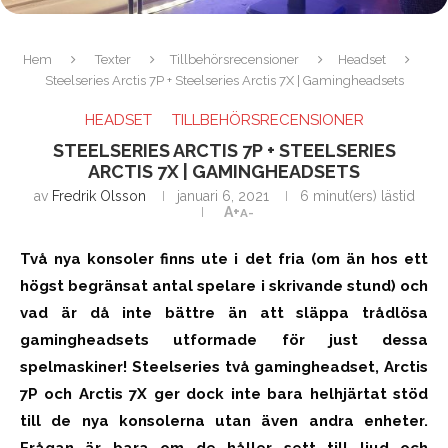
Hem
Texter
Tillbehörsrecensioner
Headset
Steelseries Arctis 7P + Steelseries Arctis 7X | Gamingheadsets
HEADSET
TILLBEHÖRSRECENSIONER
STEELSERIES ARCTIS 7P + STEELSERIES
ARCTIS 7X | GAMINGHEADSETS
av
Fredrik Olsson
januari 6, 2021
6 minut(ers) lästid
A+
A-
Två nya konsoler finns ute i det fria (om än hos ett
högst begränsat antal spelare i skrivande stund) och
vad är då inte bättre än att släppa trådlösa
gamingheadsets utformade för just dessa
spelmaskiner! Steelseries två gamingheadset, Arctis
7P och Arctis 7X ger dock inte bara helhjärtat stöd
till de nya konsolerna utan även andra enheter.