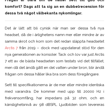
Frågan är bara om de håller sett till ljud och
komfort? Dags att ta sig an en dubbelrecension för
dessa två något välbekanta nykomlingar.
Det är lätt att bli cynisk när man ser dessa två nya
headset, då de i ärlighetens namn mer eller mindre är av
samma skrot och korn som det redan släppta headsetet
Arctis 7
från 2019 –
dock
med uppdaterat stöd för den
nya generationen av konsoler. Tack och lov var just Arctis
7 ett av de bästa headseten som testats vid det tillfället,
men då det ändå gått en del vatten under bron, blir ändå
frågan om dessa håller lika bra som dess föregångare.
Sett till specifikationerna är de mer eller mindre identiska
med varandra. De kommer med upp till 20000 Hz i
frekvensomfång, har impedans på 32 ohm, och en
känslighetsnivå av 98 dBSPL. Ljudbilden som levereras