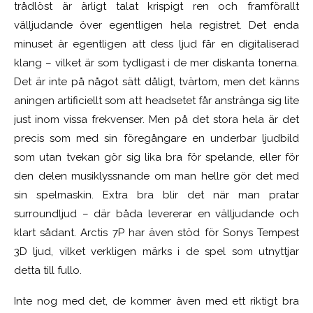
trådlöst är ärligt talat krispigt ren och framförallt
välljudande över egentligen hela registret. Det enda
minuset är egentligen att dess ljud får en digitaliserad
klang – vilket är som tydligast i de mer diskanta tonerna.
Det är inte på något sätt dåligt, tvärtom, men det känns
aningen artificiellt som att headsetet får anstränga sig lite
just inom vissa frekvenser. Men på det stora hela är det
precis som med sin föregångare en underbar ljudbild
som utan tvekan gör sig lika bra för spelande, eller för
den delen musiklyssnande om man hellre gör det med
sin spelmaskin.
Extra bra blir det när man pratar
surroundljud – där båda levererar en välljudande och
klart sådant. Arctis 7P har även stöd för Sonys Tempest
3D ljud, vilket verkligen märks i de spel som utnyttjar
detta till fullo.
Inte nog med det, de kommer även med ett riktigt bra