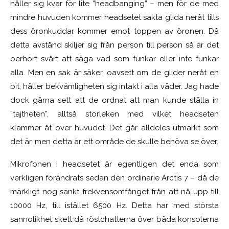
håller sig kvar för lite ”headbanging” – men för de med
mindre huvuden kommer headsetet sakta glida neråt tills
dess öronkuddar kommer emot toppen av öronen. Då
detta avstånd skiljer sig från person till person så är det
oerhört svårt att säga vad som funkar eller inte funkar
alla. Men en sak är säker, oavsett om de glider neråt en
bit, håller bekvämligheten sig intakt i alla väder. Jag hade
dock gärna sett att de ordnat att man kunde ställa in
”tajtheten”, alltså storleken med vilket headseten
klämmer åt över huvudet. Det går alldeles utmärkt som
det är, men detta är ett område de skulle behöva se över.
M
ikrofonen i headsetet är egentligen det enda som
verkligen förändrats sedan den ordinarie Arctis 7 – då de
märkligt nog sänkt frekvensomfånget från att nå upp till
10000 Hz, till istället 6500 Hz. Detta har med största
sannolikhet skett då röstchatterna över båda konsolerna