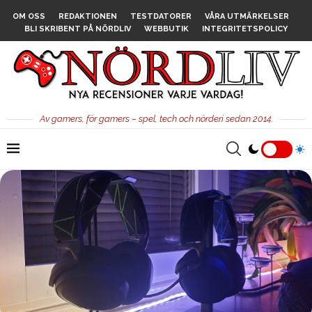
OM OSS
REDAKTIONEN
TESTDATORER
VÅRA UTMÄRKELSER
BLI SKRIBENT PÅ NÖRDLIV
WEBBUTIK
INTEGRITETSPOLICY
Av gamers, för gamers – spel, tech och nörderi sedan 2014.