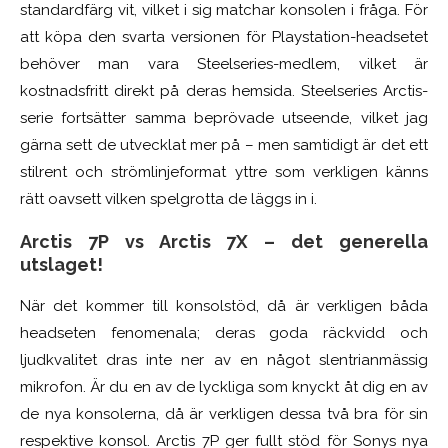
standardfärg vit, vilket i sig matchar konsolen i fråga.
För
att köpa den svarta versionen för Playstation-headsetet
behöver man vara Steelseries-medlem, vilket är
kostnadsfritt direkt på deras hemsida. Steelseries Arctis-
serie fortsätter samma beprövade utseende, vilket jag
gärna sett de utvecklat mer på – men samtidigt är det ett
stilrent och strömlinjeformat yttre som verkligen känns
rätt oavsett vilken spelgrotta de läggs in i.
Arctis 7P vs Arctis 7X – det generella
utslaget!
När det kommer till konsolstöd, då är verkligen båda
headseten fenomenala; deras goda räckvidd och
ljudkvalitet dras inte ner av en något slentrianmässig
mikrofon. Är du en av de lyckliga som knyckt åt dig en av
de nya konsolerna, då är verkligen dessa två bra för sin
respektive konsol. Arctis 7P ger fullt stöd för Sonys nya