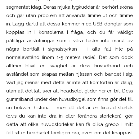
segmentet idag. Deras mjuka tygkuddar är oerhört sköna
och går utan problem att använda timme ut och timme
in. Lägg därtill att dessa kommer med USB donglar som
kopplas in i konsolerna i fråga, och du får väldigt
pålitliga anslutningar
som i våra tester inte märkt av
några bortfall i signalstyrkan – i alla fall inte på
normalavstånd (inom 1-5 meters radie). Det som dock
alltmer blivit en svaghet är dess huvudband och
avståndet som skapas mellan hjässan och bandet i sig.
Vad jag menar med detta är inte att komforten är dålig,
utan att det lätt sker att headsetet glider ner en bit. Dess
gummiband under den huvudbygel som finns gör det till
en bekväm historia – men då det är en fixerad storlek
(d.v.s du kan inte dra in eller förändra storleken), gör
detta att olika huvudstorlekar kan få olika grepp. I mitt
fall sitter headsetet tämligen bra, även om det knappast