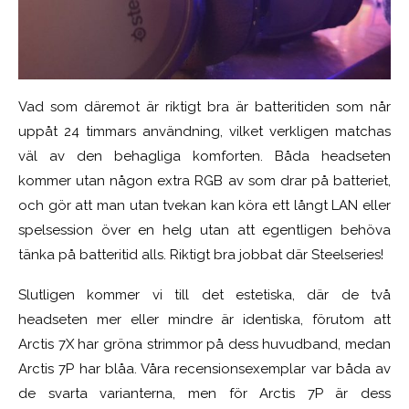
V
ad som däremot är riktigt bra är batteritiden som når
uppåt 24 timmars användning, vilket verkligen matchas
väl av den behagliga komforten. Båda headseten
kommer utan någon extra RGB av som drar på batteriet,
och gör att man utan tvekan kan köra ett långt LAN eller
spelsession över en helg utan att egentligen behöva
tänka på batteritid alls. Riktigt bra jobbat där Steelseries!
Slutligen kommer vi till det estetiska, där de två
headseten mer eller mindre är identiska, förutom att
Arctis 7X har gröna strimmor på dess huvudband, medan
Arctis 7P har blåa.
Våra recensionsexemplar var båda av
de svarta varianterna, men för Arctis 7P är dess