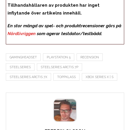
Tillhandahållaren av produkten har inget
inflytande över artikelns innehåll.
En stor mängd av spel- och produktrecensioner görs på
Nördlivriggen
som agerar testdator/testbädd.
GAMINGHEADSET
PLAYSTATION 5
RECENSION
STEELSERIES
STEELSERIES ARCTIS 7P
STEELSERIES ARCTIS 7X
TOPPKLASS
XBOX SERIES X | S