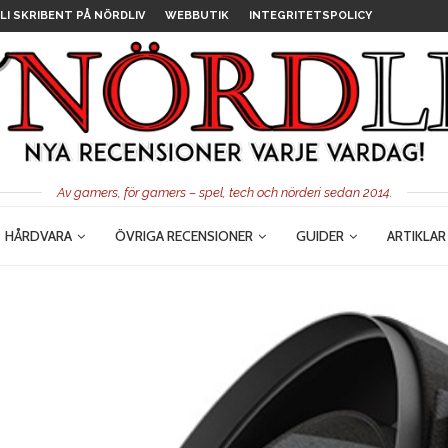
LI SKRIBENT PÅ NÖRDLIV
WEBBUTIK
INTEGRITETSPOLICY
Av gamers, för gamers – spel, tech och nörderi sedan 2014.
HÅRDVARA
ÖVRIGA RECENSIONER
GUIDER
ARTIKLAR