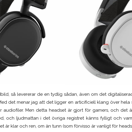
dbild, så levererar de en tydlig sådan, även om det digitalisera
. Med det menar jag att det ligger en articificiell klang över h
ör audiofiler. Men detta headset är gjort för gamers, och det 
, och ljudmattan i det övriga registret känns fylligt och var
tet är klar och ren, om än tunn (som förvisso är vanligt för head