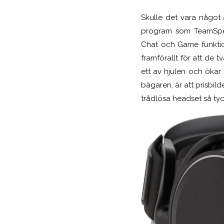
Skulle det vara något a
program som TeamSpeak
Chat och Game funktion
framförallt för att de t
ett av hjulen och ökar m
bägaren, är att prisbil
trådlösa headset så tyc