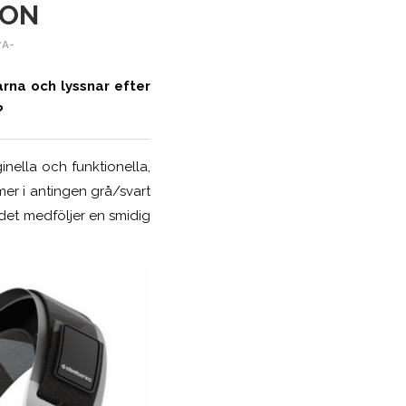
ION
+
A-
arna och lyssnar efter
?
inella och funktionella,
mer i antingen grå/svart
 det medföljer en smidig