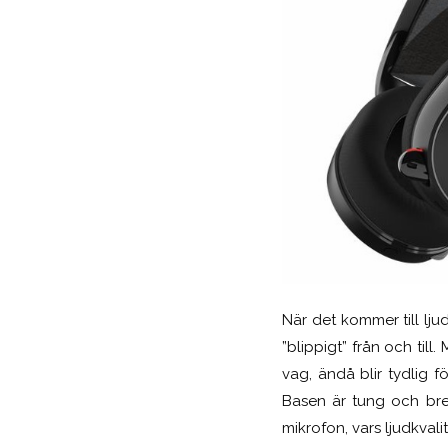
När det kommer till lju
”blippigt” från och till
vag, ändå blir tydlig f
Basen är tung och bred
mikrofon, vars ljudkvali