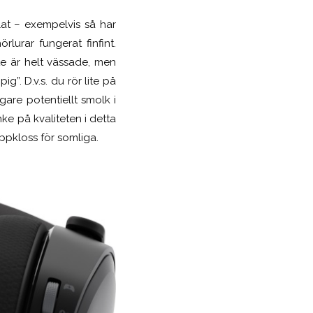
glat – exempelvis så har
urar fungerat finfint.
te är helt vässade, men
g”. D.v.s. du rör lite på
igare potentiellt smolk i
ke på kvaliteten i detta
oppkloss för somliga.