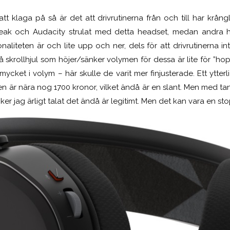
tt klaga på så är det att drivrutinerna från och till har krån
 och Audacity strulat med detta headset, medan andra hörl
aliteten är och lite upp och ner, dels för att drivrutinerna in
vå skrollhjul som höjer/sänker volymen för dessa är lite för ”hoppi
ycket i volym – här skulle de varit mer finjusterade. Ett ytterl
den är nära nog 1700 kronor, vilket ändå är en slant. Men med tan
ker jag ärligt talat det ändå är legitimt. Men det kan vara en st