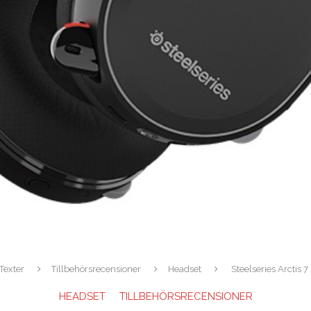
Texter
Tillbehörsrecensioner
Headset
Steelseries Arctis 7
HEADSET
TILLBEHÖRSRECENSIONER