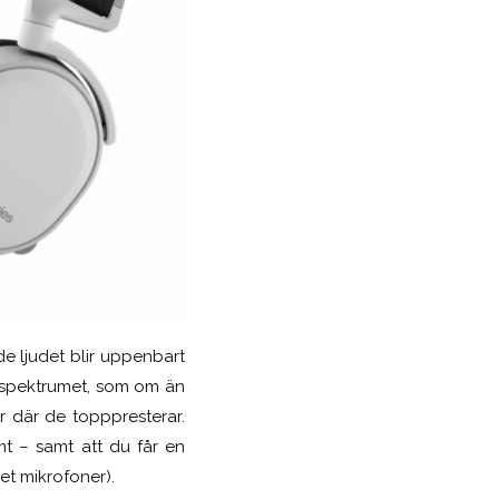
de ljudet blir uppenbart
ela spektrumet, som om än
är där de topppresterar.
mt – samt att du får en
set mikrofoner).