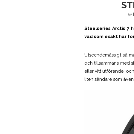
ST
av
Steelseries Arctis 7 
vad som exakt har fö
Utseendemässigt så måst
och tillsammans med sin
eller vitt utförande, o
liten sändare som även 