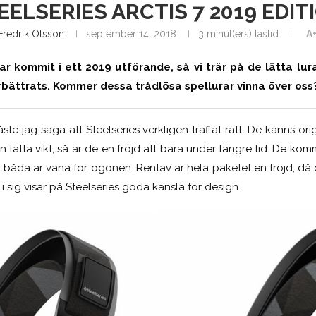
EELSERIES ARCTIS 7 2019 EDIT
Fredrik Olsson
september 14, 2018
3 minut(ers) lästid
A
har kommit i ett 2019 utförande, så vi trär på de lätta lur
rbättrats. Kommer dessa trådlösa spellurar vinna över oss
e jag säga att Steelseries verkligen träffat rätt. De känns orig
 lätta vikt, så är de en fröjd att bära under längre tid. De kom
ch båda är väna för ögonen. Rentav är hela paketet en fröjd, då
i sig visar på Steelseries goda känsla för design.