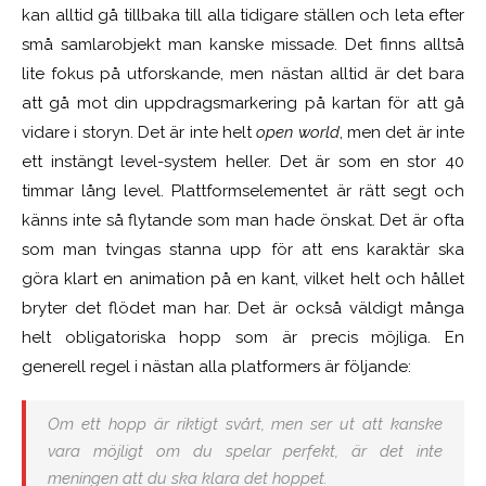
kan alltid gå tillbaka till alla tidigare ställen och leta efter
små samlarobjekt man kanske missade. Det finns alltså
lite fokus på utforskande, men nästan alltid är det bara
att gå mot din uppdragsmarkering på kartan för att gå
vidare i storyn. Det är inte helt
open world
, men det är inte
ett instängt level-system heller. Det är som en stor 40
timmar lång level. Plattformselementet är rätt segt och
känns inte så flytande som man hade önskat. Det är ofta
som man tvingas stanna upp för att ens karaktär ska
göra klart en animation på en kant, vilket helt och hållet
bryter det flödet man har. Det är också väldigt många
helt obligatoriska hopp som är precis möjliga. En
generell regel i nästan alla platformers är följande:
Om ett hopp är riktigt svårt, men ser ut att kanske
vara möjligt om du spelar perfekt, är det inte
meningen att du ska klara det hoppet.