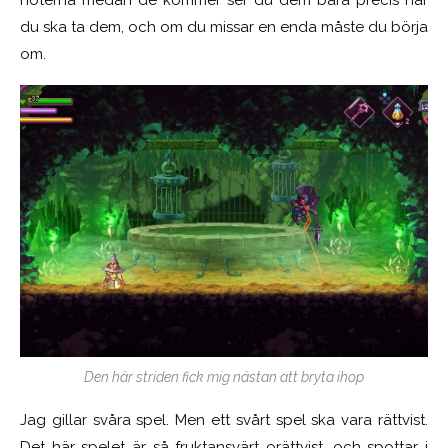
du ska ta dem, och om du missar en enda måste du börja
om.
Den här striden fick mig nästan att bryta ihop
Jag gillar svåra spel. Men ett svårt spel ska vara rättvist.
Det här spelet är så fruktansvärt orättvist, och spottar i