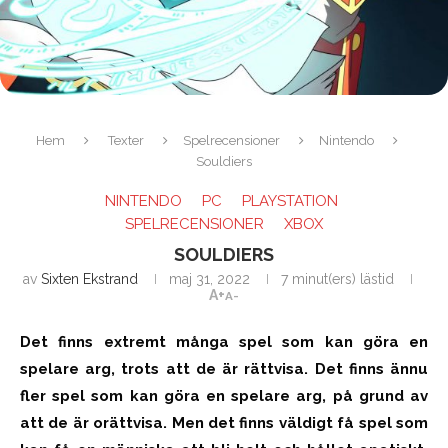
Hem
Texter
Spelrecensioner
Nintendo
Souldiers
NINTENDO
PC
PLAYSTATION
SPELRECENSIONER
XBOX
SOULDIERS
av
Sixten Ekstrand
maj 31, 2022
7 minut(ers) lästid
A+
A-
Det finns extremt många spel som kan göra en
spelare arg, trots att de är rättvisa.
Det finns ännu
fler spel som kan göra en spelare arg, på grund av
att de är orättvisa.
Men det finns väldigt få spel som