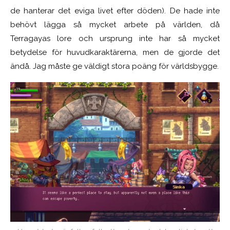
de hanterar det eviga livet efter döden). De hade inte
behövt lägga så mycket arbete på världen, då
Terragayas lore och ursprung inte har så mycket
betydelse för huvudkaraktärerna, men de gjorde det
ändå. Jag måste ge väldigt stora poäng för världsbygge.