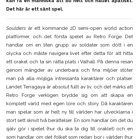
kan få en människa att bli helt och hållet apatiskt.
Det här är ett sånt spel.
Souldiers
är ett kommande 2D semi-open world action
platformer, och det första spelet av Retro Forge. Det
handlar om en liten grupp av soldater som dött i en
olycka och måste navigera livet efter detta för att hitta
ett orakel och ta sin rätta plats i Valhall. På denna resan
genom mängder av underbara och fina miljöer stöter
man på alla möjliga intressanta karaktärer och platser.
Landet Terragaya är absolut fullt av liv, och det märks att
Retro Forge verkligen brydde sig om att skapa en
komplett värld med egen lore och story. Då karaktären
man spelar som är helt ny till världen har utvecklarna i
stort sett skrivit två berättelser. En som handlar om det du
själv gör i spelet (hur du ska ta dig till oraklet) och en
som handlar om det folket som redan bor i världen (hur