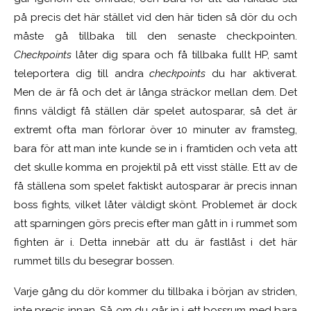
på precis det här stället vid den här tiden så dör du och
måste gå tillbaka till den senaste checkpointen.
Checkpoints
låter dig spara och få tillbaka fullt HP, samt
teleportera dig till andra
checkpoints
du har aktiverat.
Men de är få och det är långa sträckor mellan dem. Det
finns väldigt få ställen där spelet autosparar, så det är
extremt ofta man förlorar över 10 minuter av framsteg,
bara för att man inte kunde se in i framtiden och veta att
det skulle komma en projektil på ett visst ställe. Ett av de
få ställena som spelet faktiskt autosparar är precis innan
boss fights, vilket låter väldigt skönt. Problemet är dock
att sparningen görs precis efter man gått in i rummet som
fighten är i. Detta innebär att du är fastlåst i det här
rummet tills du besegrar bossen.
Varje gång du dör kommer du tillbaka i början av striden,
inte precis innan. Så om du går in i ett bossrum med bara