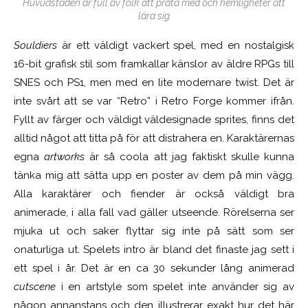
Huvudstaden är full av folk att prata med och hemligheter att
lära sig
Souldiers
är ett väldigt vackert spel, med en nostalgisk
16-bit grafisk stil som framkallar känslor av äldre RPGs till
SNES och PS1, men med en lite modernare twist. Det är
inte svårt att se var “Retro” i Retro Forge kommer ifrån.
Fyllt av färger och väldigt väldesignade sprites, finns det
alltid något att titta på för att distrahera en. Karaktärernas
egna
artworks
är så coola att jag faktiskt skulle kunna
tänka mig att sätta upp en poster av dem på min vägg.
Alla karaktärer och fiender är också väldigt bra
animerade, i alla fall vad gäller utseende. Rörelserna ser
mjuka ut och saker flyttar sig inte på sätt som ser
onaturliga ut. Spelets intro är bland det finaste jag sett i
ett spel i år. Det är en ca 30 sekunder lång animerad
cutscene
i en artstyle som spelet inte använder sig av
någon annanstans och den illustrerar exakt hur det här