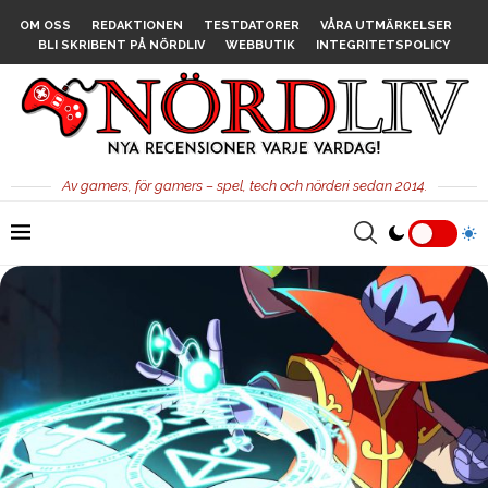
OM OSS
REDAKTIONEN
TESTDATORER
VÅRA UTMÄRKELSER
BLI SKRIBENT PÅ NÖRDLIV
WEBBUTIK
INTEGRITETSPOLICY
Av gamers, för gamers – spel, tech och nörderi sedan 2014.