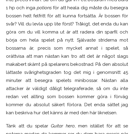
1 hp och inga
potions
för att heala dig måste du besegra
bossen helt felfritt för att kunna fortsätta. Är bossen för
svår? Vill du levla upp lite först? Tråkigt, det enda du kan
göra om du vill komma ut är att radera din sparfil och
börja om hela spelet på nytt. Självaste striderna mot
bossarna är, precis som mycket annat i spelet, så
orättvisa att man nästan kan tro att det är något slags
makabert skämt på spelarens bekostnad. På den absolut
lättaste svårighetsgraden tog det mig i genomsnitt 45
minuter att besegra spelets minibossar. Nästan alla
attacker är väldigt dåligt telegraferade, så om du inte
redan vet allting som bossen kommer göra i förväg
kommer du absolut säkert förlora. Det enda sättet jag
kan beskriva hur det känns är med den här liknelsen.
Tänk att du spelar
Guitar hero
, men istället för att se
noterna medan de kommer ser du dem bara precis när