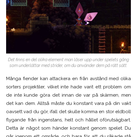
Det finns en del olika element man låser upp under spelets gång
som underlättar med strider, om du använder dem på rätt sätt.
Många fiender kan attackera en från avstånd med olika
sorters projektiler, vilket inte hade varit ett problem om
de inte kunde göra det innan de var på skärmen, men
det kan dem. Alltså måste du konstant vara på din vakt
oavsett vad du gör, ifall det skulle komma en stor eldboll
flygande från ingenstans, helt och hållet oförutsägbart.
Detta är något som händer konstant genom spelet. Du
går igenom ett område, och bara för att du råkade stå