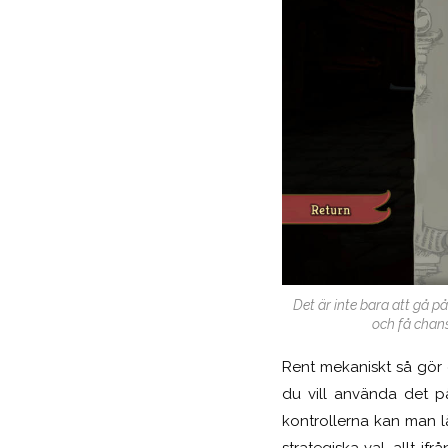
Det är inte bara att gå p
och få chan
Rent mekaniskt så gör d
du vill använda det p
kontrollerna kan man l
strategiska val, allt if