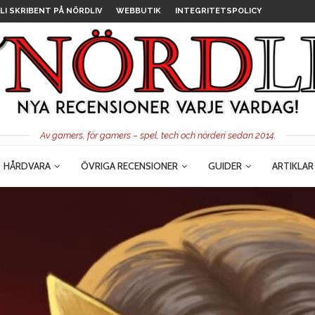
LI SKRIBENT PÅ NÖRDLIV
WEBBUTIK
INTEGRITETSPOLICY
Av gamers, för gamers – spel, tech och nörderi sedan 2014.
HÅRDVARA
ÖVRIGA RECENSIONER
GUIDER
ARTIKLAR