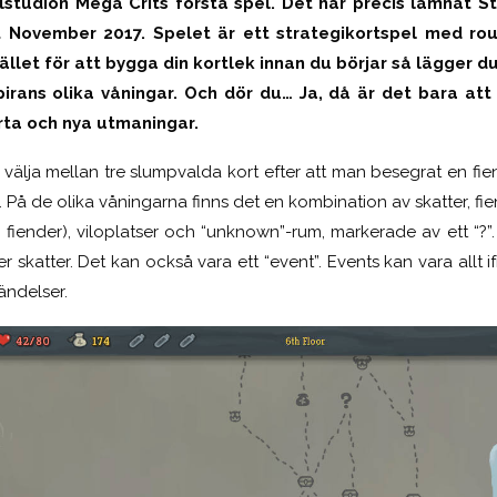
elstudion Mega Crits första spel. Det har precis lämnat S
 November 2017. Spelet är ett strategikortspel med rou
stället för att bygga din kortlek innan du börjar så lägger du
pirans olika våningar. Och dör du… Ja, då är det bara att
ta och nya utmaningar.
n välja mellan tre slumpvalda kort efter att man besegrat en fi
. På de olika våningarna finns det en kombination av skatter, fien
e fiender), viloplatser och “unknown”-rum, markerade av ett 
er skatter. Det kan också vara ett “event”. Events kan vara allt if
ändelser.