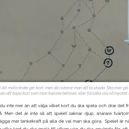
å! Att möta finder ger kort, men då riskerar man att ta skada. Ska man gå 
sen att köpa kort som man kanske behöver, eller försöka vila så mycket 
u inte mer än att välja vilket kort du ska spela och drar det fr
å. Men det är inte så att spelet saknar djup, snarare tvärto
ägga mer tankekraft på alla de val man ska göra. Spelet är 
rån vilka kort du ska spela till vilken väg du ska använda för att 