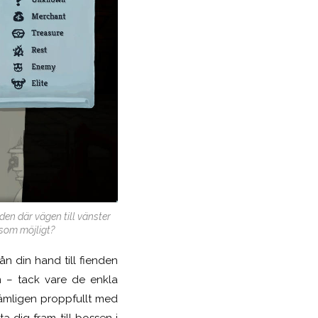
den där vägen till vänster
som möjligt?
ån din hand till fienden
m – tack vare de enkla
nämligen proppfullt med
ta dig fram till bossen i