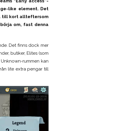
teams “Early access”-
ge-like element. Det
 till kort allteftersom
 börja om, fast denna
ende. Det finns dock mer
der, butiker, Elites (som
“?”. Unknown-rummen kan
rån lite extra pengar till