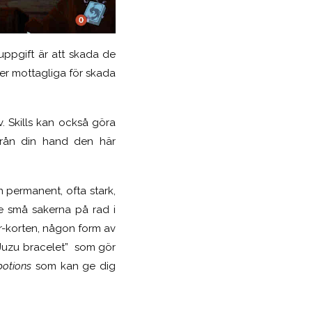
uppgift är att skada de
er mottagliga för skada
v.
Skills kan också göra
 från din hand den här
 permanent, ofta stark,
(de små sakerna på rad i
er-korten, någon form av
 “Juzu bracelet” som gör
potions
som kan ge dig