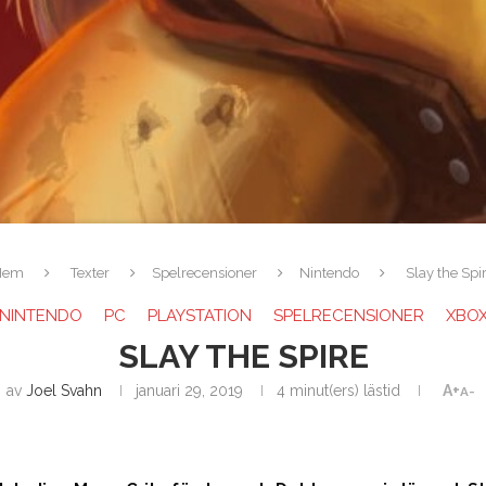
Hem
Texter
Spelrecensioner
Nintendo
Slay the Spi
NINTENDO
PC
PLAYSTATION
SPELRECENSIONER
XBO
SLAY THE SPIRE
av
Joel Svahn
januari 29, 2019
4 minut(ers) lästid
A+
A-