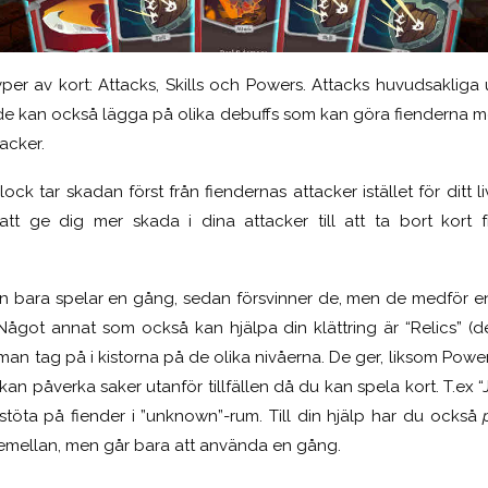
yper av kort: Attacks, Skills och Powers. Attacks huvudsakliga 
de kan också lägga på olika debuffs som kan göra fienderna m
acker.
Block tar skadan först från fiendernas attacker istället för ditt li
 att ge dig mer skada i dina attacker till att ta bort kort
 bara spelar en gång, sedan försvinner de, men de medför en
r. Något annat som också kan hjälpa din klättring är “Relics” 
 man tag på i kistorna på de olika nivåerna. De ger, liksom Pow
an påverka saker utanför tillfällen då du kan spela kort. T.ex
 stöta på fiender i ”unknown”-rum. Till din hjälp har du också
äremellan, men går bara att använda en gång.