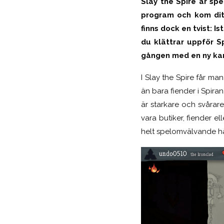
Slay the Spire är sp
program och kom dit
finns dock en tvist: I
du klättrar uppför S
gången med en ny kar
I Slay the Spire får ma
än bara fiender i Spiran
är starkare och svårar
vara butiker, fiender ell
helt spelomvälvande h