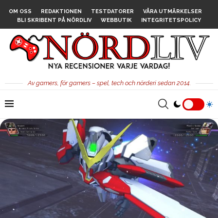
OM OSS
REDAKTIONEN
TESTDATORER
VÅRA UTMÄRKELSER
BLI SKRIBENT PÅ NÖRDLIV
WEBBUTIK
INTEGRITETSPOLICY
Av gamers, för gamers – spel, tech och nörderi sedan 2014.