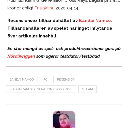
NSD Gundam G Generation Cross Rays. Lägsta pris 446
kronor enligt
Prisjakt.nu
2020-04-14.
Recensionsex tillhandahållet av
Bandai Namco
.
Tillhandahållaren av spelet har inget inflytande
över artikelns innehåll.
En stor mängd av spel- och produktrecensioner görs på
Nördlivriggen
som agerar testdator/testbädd.
BANDAI NAMCO
PC
RECENSION
SD GUNDAM G GENERATION CROSS RAYS
STEAM