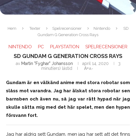
Hem
Texter
Spelrecensioner
Nintendo
SD
Gundam G Generation Cross Rays
NINTENDO
PC
PLAYSTATION
SPELRECENSIONER
SD GUNDAM G GENERATION CROSS RAYS
av
Martin "Fyghar" Johansson
april 14, 2020
3
minut(ers) lästid
A+
A-
Gundam är en välkänd anime med stora robotar som
slåss mot varandra. Jag har älskat stora robotar sen
barnsben och även nu, så jag var rätt hypad när jag
skulle sätta mig med det här spelet, men den hypen
försvann fort.
Jag har aldrig sett Gundam, men jag har sett att det finns