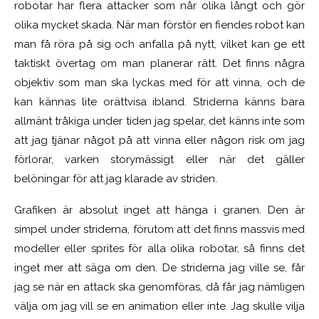
robotar har flera attacker som når olika långt och gör
olika mycket skada. När man förstör en fiendes robot kan
man få röra på sig och anfalla på nytt, vilket kan ge ett
taktiskt övertag om man planerar rätt. Det finns några
objektiv som man ska lyckas med för att vinna, och de
kan kännas lite orättvisa ibland. Striderna känns bara
allmänt tråkiga under tiden jag spelar, det känns inte som
att jag tjänar något på att vinna eller någon risk om jag
förlorar, varken storymässigt eller när det gäller
belöningar för att jag klarade av striden.
Grafiken är absolut inget att hänga i granen. Den är
simpel under striderna, förutom att det finns massvis med
modeller eller sprites för alla olika robotar, så finns det
inget mer att säga om den. De striderna jag ville se, får
jag se när en attack ska genomföras, då får jag nämligen
välja om jag vill se en animation eller inte. Jag skulle vilja