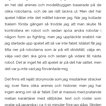
en hel del animes och modellbyggen baserade på de
olika robotarna, och de ser rätt läckra ut. Men det här
spelet håller inte det måttet känner jag. När jag kollade
trailern första gången så trodde jag att man skulle få
kontrollera en robot och sedan spöa andra robotar i
någon form av fighting, men jag upptäckte snabbt när
jag startade upp spelet att så var inte fallet. Istället får jag
titta ner på robotarna som är på ett stridsfält, välja en,
välja vad den ska göra och sedan gå vidare till nästa
robot. Det är inget fel att spelet är på det här sättet, men
det var ju inte vad jag förväntade mig.
Det finns ett rejält storymode som jag misstänker sträcker
sig över flera olika animes och historier, men jag har
ingen aning om så är fallet. Det är massvis med pratande
mellan karaktärer med stillbilder, text och röster som
pratar på japanska i ca 5-10 minuter före jag slåss. Striden