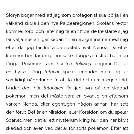
Storyn börjar med att jag som protagonist ska börja i en
välkänd skola i den nya Paldearegionen. Skolans rektor
kommer förbi och låter mig ta en titt på de tre starters jag
får välja mellan, går sedan till en av grannarna med mig
efter där jag får träffa på spelets rival, Nenoa. Därefter
kommer hon lära mig hur saker fungerar i strid, hur man
fångar Pokémon samt hur
terastallizing
fungerar. Det är
en hyfsat lång
tutorial
spelet erbjuder men jag är
samtidigt någorlunda fri att ta det hela i min egna takt.
Under den här
tutorialen
får jag syn på en skadad
pokémon, men det måste vara en ovanlig en eftersom
varken Nenoa, eller egentligen någon annan, har sett
den förut. Det är en Miraidon, eller Koraidon om du spelar
Scarlet, men det är ett mysterium kring hur den har blivit
skadad och även vad det är för sorts pokémon. Efter att