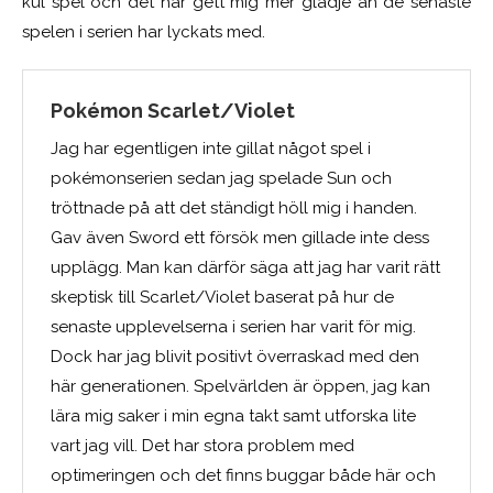
kul spel och det har gett mig mer glädje än de senaste
spelen i serien har lyckats med.
Pokémon Scarlet/Violet
Jag har egentligen inte gillat något spel i
pokémonserien sedan jag spelade Sun och
tröttnade på att det ständigt höll mig i handen.
Gav även Sword ett försök men gillade inte dess
upplägg. Man kan därför säga att jag har varit rätt
skeptisk till Scarlet/Violet baserat på hur de
senaste upplevelserna i serien har varit för mig.
Dock har jag blivit positivt överraskad med den
här generationen. Spelvärlden är öppen, jag kan
lära mig saker i min egna takt samt utforska lite
vart jag vill. Det har stora problem med
optimeringen och det finns buggar både här och