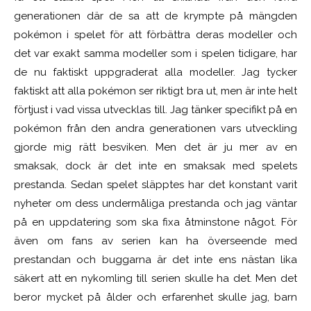
generationen där de sa att de krympte på mängden
pokémon i spelet för att förbättra deras modeller och
det var exakt samma modeller som i spelen tidigare, har
de nu faktiskt uppgraderat alla modeller. Jag tycker
faktiskt att alla pokémon ser riktigt bra ut, men är inte helt
förtjust i vad vissa utvecklas till. Jag tänker specifikt på en
pokémon från den andra generationen vars utveckling
gjorde mig rätt besviken. Men det är ju mer av en
smaksak, dock är det inte en smaksak med spelets
prestanda. Sedan spelet släpptes har det konstant varit
nyheter om dess undermåliga prestanda och jag väntar
på en uppdatering som ska fixa åtminstone något. För
även om fans av serien kan ha överseende med
prestandan och buggarna är det inte ens nästan lika
säkert att en nykomling till serien skulle ha det. Men det
beror mycket på ålder och erfarenhet skulle jag, barn