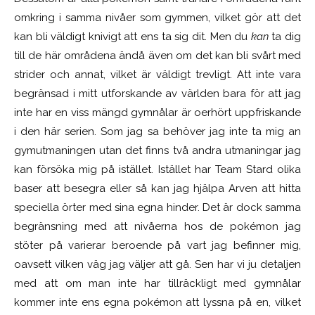
omkring i samma nivåer som gymmen, vilket gör att det
kan bli väldigt knivigt att ens ta sig dit. Men du
kan
ta dig
till de här områdena ändå även om det kan bli svårt med
strider och annat, vilket är väldigt trevligt. Att inte vara
begränsad i mitt utforskande av världen bara för att jag
inte har en viss mängd gymnålar är oerhört uppfriskande
i den här serien. Som jag sa behöver jag inte ta mig an
gymutmaningen utan det finns två andra utmaningar jag
kan försöka mig på istället. Istället har Team Stard olika
baser att besegra eller så kan jag hjälpa Arven att hitta
speciella örter med sina egna hinder. Det är dock samma
begränsning med att nivåerna hos de pokémon jag
stöter på varierar beroende på vart jag befinner mig,
oavsett vilken väg jag väljer att gå. Sen har vi ju detaljen
med att om man inte har tillräckligt med gymnålar
kommer inte ens egna pokémon att lyssna på en, vilket