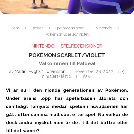
Hem
Texter
Spelrecensioner
Nintendo
Pokémon Scarlet/Violet
NINTENDO
SPELRECENSIONER
POKÉMON SCARLET/VIOLET
Välkommen till Paldea!
av
Martin "Fyghar" Johansson
november 28, 2022
9
minut(ers) lästid
A+
A-
Vi är nu i den nionde generationen av Pokémon.
Under årens lopp har spelarbasen åldrats och
samtidigt förnyats medan spelen i huvudserien har
gått efter samma mall spel efter spel. Nu verkar de
dock ändra mycket men är det till det bättre eller
till det sämre?