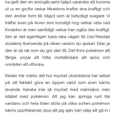
ha gett den en smörgås samt hjälpt varandra att komma
ut ur en grotta verkar Miraidons krafter sina kraftigt och
den ändrar form till något som är betydligt svagare. Vi
träffar även på Arven som konstigt nog verkar veta vad
Koraidon är men samtidigt verkar han ogilla den kraftigt.
Sen är det egentligen bara raka vägen till
Uva
/
Naranja
Academy
(beroende på vilken version du spelar). Eller, ja
den är så rak som du gör den till. Det finns pokémon att
fånga, prylar att hitta, motståndare att spöa och
områden att utforska.
Redan här märks det hur mycket utvecklarna har satsat
på att faktiskt göra en öppen värld som även känns
levande. Kanske inte så mycket med människor, men
istället med pokémon. Att jag kan springa runt lite
varstans och hela tiden stöta på olika sorters pokémon
känns uppfriskande, plus att jag själv kan välja att gå in i