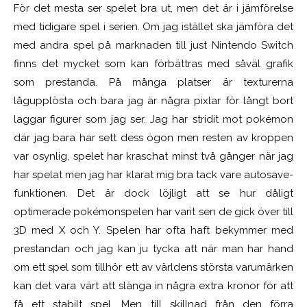
För det mesta ser spelet bra ut, men det är i jämförelse
med tidigare spel i serien. Om jag istället ska jämföra det
med andra spel på marknaden till just Nintendo Switch
finns det mycket som kan förbättras med såväl grafik
som prestanda. På många platser är texturerna
lågupplösta och bara jag är några pixlar för långt bort
laggar figurer som jag ser. Jag har stridit mot pokémon
där jag bara har sett dess ögon men resten av kroppen
var osynlig, spelet har kraschat minst två gånger när jag
har spelat men jag har klarat mig bra tack vare autosave-
funktionen. Det är dock löjligt att se hur dåligt
optimerade pokémonspelen har varit sen de gick över till
3D med X och Y. Spelen har ofta haft bekymmer med
prestandan och jag kan ju tycka att när man har hand
om ett spel som tillhör ett av världens största varumärken
kan det vara värt att slänga in några extra kronor för att
få ett stabilt spel. Men till skillnad från den förra