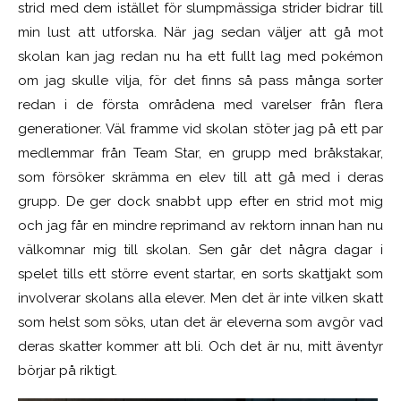
strid med dem istället för slumpmässiga strider bidrar till
min lust att utforska. När jag sedan väljer att gå mot
skolan kan jag redan nu ha ett fullt lag med pokémon
om jag skulle vilja, för det finns så pass många sorter
redan i de första områdena med varelser från flera
generationer.
Väl framme vid skolan stöter jag på ett par
medlemmar från Team Star, en grupp med bråkstakar,
som försöker skrämma en elev till att gå med i deras
grupp. De ger dock snabbt upp efter en strid mot mig
och jag får en mindre reprimand av rektorn innan han nu
välkomnar mig till skolan. Sen går det några dagar i
spelet tills ett större event startar, en sorts skattjakt som
involverar skolans alla elever. Men det är inte vilken skatt
som helst som söks, utan det är eleverna som avgör vad
deras skatter kommer att bli. Och det är nu, mitt äventyr
börjar på riktigt.