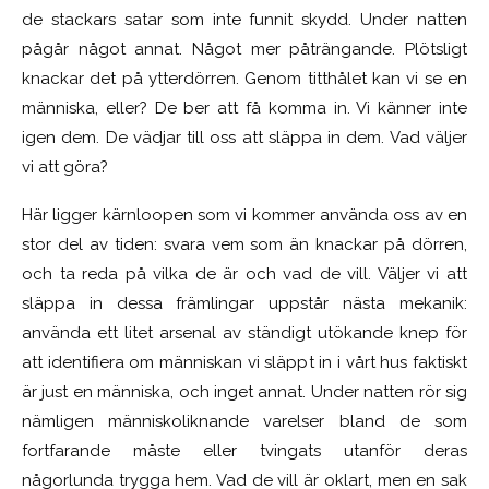
de stackars satar som inte funnit skydd. Under natten
pågår något annat. Något mer påträngande. Plötsligt
knackar det på ytterdörren. Genom titthålet kan vi se en
människa, eller? De ber att få komma in. Vi känner inte
igen dem. De vädjar till oss att släppa in dem. Vad väljer
vi att göra?
Här ligger kärnloopen som vi kommer använda oss av en
stor del av tiden: svara vem som än knackar på dörren,
och ta reda på vilka de är och vad de vill. Väljer vi att
släppa in dessa främlingar uppstår nästa mekanik:
använda ett litet arsenal av ständigt utökande knep för
att identifiera om människan vi släppt in i vårt hus faktiskt
är just en människa, och inget annat. Under natten rör sig
nämligen människoliknande varelser bland de som
fortfarande måste eller tvingats utanför deras
någorlunda trygga hem. Vad de vill är oklart, men en sak