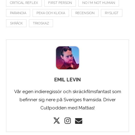
CRITICAL REFLEX
FIRST PERSON
NO I'M NOT HUMAN
PARANOIA
PEKA OCH KLICKA
RECENSION
RYSLIGT
SKRÄCK
TRIOSKAZ
EMIL LEVIN
Vår egen indieregissör och skräckfilmsfantast som
befinner sig nere på Sveriges framsida. Driver
Cultpodden med Mattias!