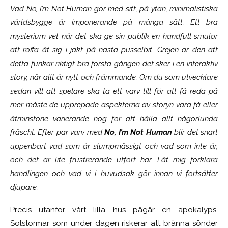
Vad No, I’m Not Human gör med sitt, på ytan, minimalistiska
världsbygge är imponerande på många sätt. Ett bra
mysterium vet när det ska ge sin publik en handfull smulor
att roffa åt sig i jakt på nästa pusselbit. Grejen är den att
detta funkar riktigt bra första gången det sker i en interaktiv
story, när allt är nytt och främmande. Om du som utvecklare
sedan vill att spelare ska ta ett varv till för att få reda på
mer måste de upprepade aspekterna av storyn vara få eller
åtminstone varierande nog för att hålla allt någorlunda
fräscht. Efter par varv med
No, I’m Not Human
blir det snart
uppenbart vad som är slumpmässigt och vad som inte är,
och det är lite frustrerande utfört här. Låt mig förklara
handlingen och vad vi i huvudsak gör innan vi fortsätter
djupare.
Precis utanför vårt lilla hus pågår en apokalyps.
Solstormar som under dagen riskerar att bränna sönder