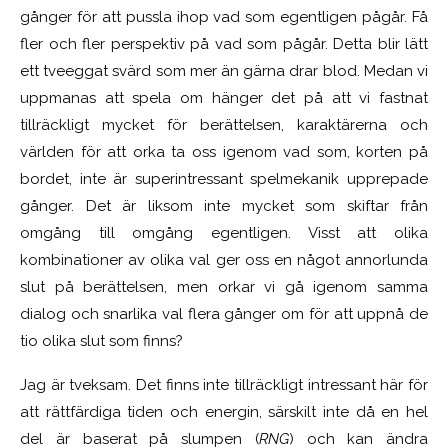
gånger för att pussla ihop vad som egentligen pågår. Få
fler och fler perspektiv på vad som pågår. Detta blir lätt
ett tveeggat svärd som mer än gärna drar blod. Medan vi
uppmanas att spela om hänger det på att vi fastnat
tillräckligt mycket för berättelsen, karaktärerna och
världen för att orka ta oss igenom vad som, korten på
bordet, inte är superintressant spelmekanik upprepade
gånger. Det är liksom inte mycket som skiftar från
omgång till omgång egentligen. Visst att olika
kombinationer av olika val ger oss en något annorlunda
slut på berättelsen, men orkar vi gå igenom samma
dialog och snarlika val flera gånger om för att uppnå de
tio olika slut som finns?
Jag är tveksam. Det finns inte tillräckligt intressant här för
att rättfärdiga tiden och energin, särskilt inte då en hel
del är baserat på slumpen (
RNG
) och kan ändra