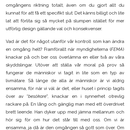
omgångens riktning totalt, även om du gjort allt du
kunnat för att få ett specifikt slut. Det känns billigt och lite
lat att förlita sig så mycket på slumpen istället för mer
utförlig design gällande val och konsekvenser.
Vad är det för något utanför vår kontroll som kan ändra
en omgång helt? Framförallt när myndigheterna (
FEMA
)
knackar på och ber oss överlämna en eller två av våra
skyddslingar. Utöver att ställa vår moral på prov så
fungerar de människor vi tagit in lite som en typ av
livmätare. Så länge de alla är människor är vi aldrig
ensamma, för när vi väl är det, eller huset i princip tagits
över av “
besökare
”, knackar en i synnerhet otrevlig
rackare på. En lång och gänglig man med ett överdrivet
brett leende. Han dyker upp med jämna mellanrum och
hör sig för om hur det står till med oss. Om vi är
ensamma, ja då är den omgången så gott som över. Om