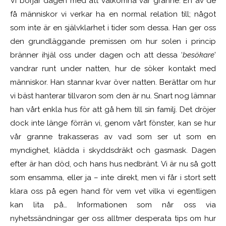
Vi börjar dagen med att välkomna vår granne. En av de
få människor vi verkar ha en normal relation till; något
som inte är en självklarhet i tider som dessa. Han ger oss
den grundläggande premissen om hur solen i princip
bränner ihjäl oss under dagen och att dessa ‘
besökare
’
vandrar runt under natten, hur de söker kontakt med
människor. Han stannar kvar över natten. Berättar om hur
vi bäst hanterar tillvaron som den är nu. Snart nog lämnar
han vårt enkla hus för att gå hem till sin familj. Det dröjer
dock inte länge förrän vi, genom vårt fönster, kan se hur
vår granne trakasseras av vad som ser ut som en
myndighet, klädda i skyddsdräkt och gasmask. Dagen
efter är han död, och hans hus nedbränt. Vi är nu så gott
som ensamma, eller ja – inte direkt, men vi får i stort sett
klara oss på egen hand för vem vet vilka vi egentligen
kan lita på… Informationen som når oss via
nyhetssändningar ger oss alltmer desperata tips om hur