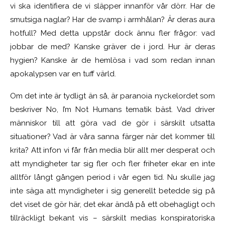
vi ska identifiera de vi släpper innanför vår dörr. Har de
smutsiga naglar? Har de svamp i armhålan? Är deras aura
hotfull? Med detta uppstår dock ännu fler frågor: vad
jobbar de med? Kanske gräver de i jord. Hur är deras
hygien? Kanske är de hemlösa i vad som redan innan
apokalypsen var en tuff värld.
Om det inte är tydligt än så, är paranoia nyckelordet som
beskriver No, I’m Not Humans tematik bäst. Vad driver
människor till att göra vad de gör i särskilt utsatta
situationer? Vad är våra sanna färger när det kommer till
krita? Att infon vi får från media blir allt mer desperat och
att myndigheter tar sig fler och fler friheter ekar en inte
alltför långt gången period i vår egen tid. Nu skulle jag
inte säga att myndigheter i sig generellt betedde sig på
det viset de gör här, det ekar ändå på ett obehagligt och
tillräckligt bekant vis – särskilt medias konspiratoriska