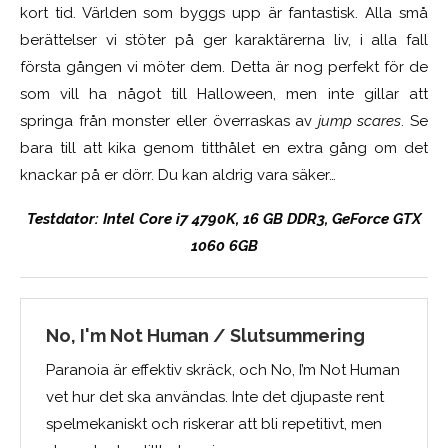
kort tid. Världen som byggs upp är fantastisk. Alla små
berättelser vi stöter på ger karaktärerna liv, i alla fall
första gången vi möter dem. Detta är nog perfekt för de
som vill ha något till Halloween, men inte gillar att
springa från monster eller överraskas av
jump scares
. Se
bara till att kika genom titthålet en extra gång om det
knackar på er dörr. Du kan aldrig vara säker…
Testdator: Intel Core i7 4790K, 16 GB DDR3, GeForce GTX
1060 6GB
No, I'm Not Human / Slutsummering
Paranoia är effektiv skräck, och No, I’m Not Human
vet hur det ska användas. Inte det djupaste rent
spelmekaniskt och riskerar att bli repetitivt, men