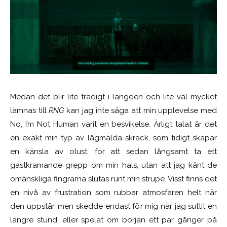
Medan det blir lite tradigt i längden och lite väl mycket
lämnas till
RNG
kan jag inte säga att min upplevelse med
No, I’m Not Human varit en besvikelse. Ärligt talat är det
en exakt min typ av lågmälda skräck, som tidigt skapar
en känsla av olust, för att sedan långsamt ta ett
gastkramande grepp om min hals, utan att jag känt de
omänskliga fingrarna slutas runt min strupe. Visst finns det
en nivå av frustration som rubbar atmosfären helt när
den uppstår, men skedde endast för mig när jag suttit en
längre stund, eller spelat om början ett par gånger på