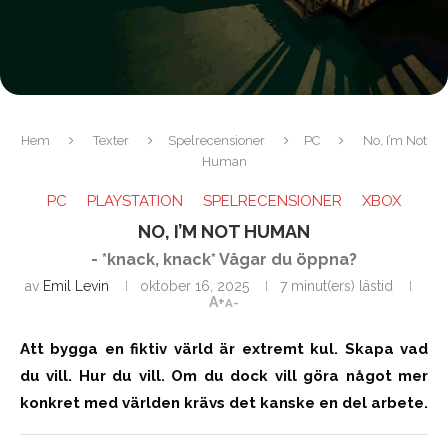
Hem
Texter
Spelrecensioner
PC
No, I’m Not
Human
PC
PLAYSTATION
SPELRECENSIONER
XBOX
NO, I’M NOT HUMAN
- *knack, knack* Vågar du öppna?
av
Emil Levin
oktober 16, 2025
7 minut(ers) lästid
A+
A-
Att bygga en fiktiv värld är extremt kul. Skapa vad
du vill. Hur du vill. Om du dock vill göra något mer
konkret med världen krävs det kanske en del arbete.