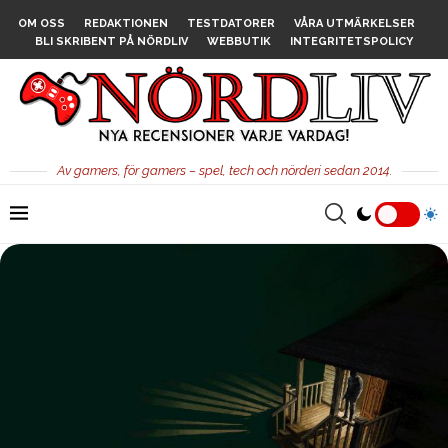
OM OSS
REDAKTIONEN
TESTDATORER
VÅRA UTMÄRKELSER
BLI SKRIBENT PÅ NÖRDLIV
WEBBUTIK
INTEGRITETSPOLICY
Av gamers, för gamers – spel, tech och nörderi sedan 2014.