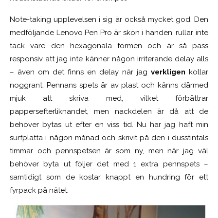
Note-taking upplevelsen i sig är också mycket god. Den
medföljande Lenovo Pen Pro är skön i handen, rullar inte
tack vare den hexagonala formen och är så pass
responsiv att jag inte känner någon irriterande delay alls
– även om det finns en delay när jag
verkligen
kollar
noggrant. Pennans spets är av plast och känns därmed
mjuk att skriva med, vilket förbättrar
pappersefterliknandet, men nackdelen är då att de
behöver bytas ut efter en viss tid. Nu har jag haft min
surfplatta i någon månad och skrivit på den i dusstintals
timmar och pennspetsen är som ny, men när jag väl
behöver byta ut följer det med 1 extra pennspets –
samtidigt som de kostar knappt en hundring för ett
fyrpack på nätet.