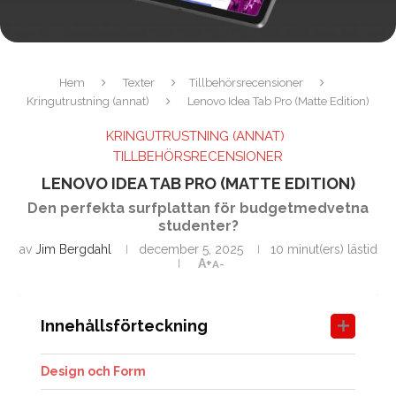
Hem
Texter
Tillbehörsrecensioner
Kringutrustning (annat)
Lenovo Idea Tab Pro (Matte Edition)
KRINGUTRUSTNING (ANNAT)
TILLBEHÖRSRECENSIONER
LENOVO IDEA TAB PRO (MATTE EDITION)
Den perfekta surfplattan för budgetmedvetna
studenter?
av
Jim Bergdahl
december 5, 2025
10 minut(ers) lästid
A+
A-
Innehållsförteckning
Design och Form