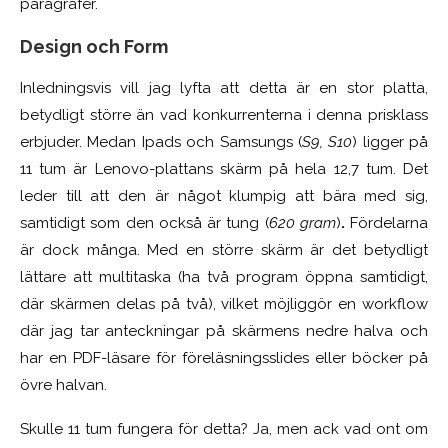
paragrafer.
Design och Form
Inledningsvis vill jag lyfta att detta är en stor platta,
betydligt större än vad konkurrenterna i denna prisklass
erbjuder. Medan Ipads och Samsungs (
S9, S10
) ligger på
11 tum är Lenovo-plattans skärm på hela 12,7 tum. Det
leder till att den är något klumpig att bära med sig,
samtidigt som den också är tung (
620 gram
)
.
Fördelarna
är dock många. Med en större skärm är det betydligt
lättare att multitaska (ha två program öppna samtidigt,
där skärmen delas på två), vilket möjliggör en workflow
där jag tar anteckningar på skärmens nedre halva och
har en PDF-läsare för föreläsningsslides eller böcker på
övre halvan.
Skulle 11 tum fungera för detta? Ja, men ack vad ont om