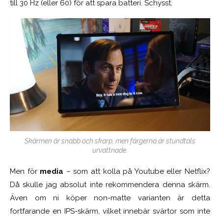
till 30 Hz (eller 60) för att spara batteri. Schysst.
Skärmen är snabb och skarp, men färgerna är stundtals
urvattnade.
Men för
media
– som att kolla på Youtube eller Netflix?
Då skulle jag absolut inte rekommendera denna skärm.
Även om ni köper non-matte varianten är detta
fortfarande en IPS-skärm, vilket innebär svärtor som inte