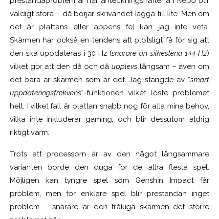
prestandaproblem är när anteckningshäftena i Nebo blir
väldigt stora – då börjar skrivandet lagga till lite. Men om
det är plattans eller appens fel kan jag inte veta.
Skärmen har också en tendens att plötsligt få för sig att
den ska uppdateras i 30 Hz (
snarare än silkeslena 144 Hz
)
vilket gör att den då och då
upplevs
långsam – även om
det bara är skärmen som är det. Jag stängde av “
smart
uppdateringsfrekvens
”-funktionen vilket löste problemet
helt. I vilket fall är plattan snabb nog för alla mina behov,
vilka inte inkluderar gaming, och blir dessutom aldrig
riktigt varm.
Trots att processorn är av den något långsammare
varianten borde den duga för de allra flesta spel.
Möjligen kan tyngre spel som Genshin Impact får
problem, men för enklare spel blir prestandan inget
problem – snarare är den tråkiga skärmen det större