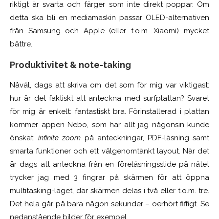
riktigt är svarta och färger som inte direkt poppar. Om
detta ska bli en mediamaskin passar OLED-alternativen
från Samsung och Apple (eller t.o.m. Xiaomi) mycket
bättre.
Produktivitet & note-taking
Nåväl, dags att skriva om det som för mig var viktigast:
hur är det faktiskt att anteckna med surfplattan? Svaret
för mig är enkelt: fantastiskt bra. Förinstallerad i plattan
kommer appen Nebo, som har allt jag någonsin kunde
önskat:
infinite zoom
på anteckningar, PDF-läsning samt
smarta funktioner och ett välgenomtänkt layout. När det
är dags att anteckna från en föreläsningsslide på nätet
trycker jag med 3 fingrar på skärmen för att öppna
multitasking-läget, där skärmen delas i två eller t.o.m. tre.
Det hela går på bara någon sekunder – oerhört fiffigt. Se
nedanstående bilder för exempel.