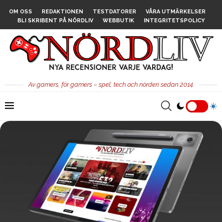
OM OSS
REDAKTIONEN
TESTDATORER
VÅRA UTMÄRKELSER
BLI SKRIBENT PÅ NÖRDLIV
WEBBUTIK
INTEGRITETSPOLICY
Av gamers, för gamers – spel, tech och nörderi sedan 2014.