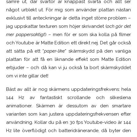
sämre ut, där svärtor är knappast svarta och allt ser
något urblekt ut. För mig som använder plattan nästan
exklusivt till anteckningar är detta inget större problem –
jag uppskattar texturen som höjer skrivandet (
och gör det
mer pappersaktigt
) – men för er som ska kolla på filmer
och Youtube är Matte Edition ett direkt nej. Det går också
att sätta på ett “
paper-like
” skärmskydd på den vanliga
plattan för att få en liknande effekt som Matte Edition
erbjuder – och då kan vi ju också ta bort skärmskyddet
om vi inte gillar det!
Bäst av allt är nog skärmens uppdateringsfrekvens: hela
144 Hz av fantastiskt scrollande och silkeslena
animationer. Skärmen är dessutom av den smartare
varianten som kan justera uppdateringsfrekvensen efter
användning. Kollar du på en 30 fps Youtube-video är 144
Hz lite överflödigt och batteridränerande, då byter den