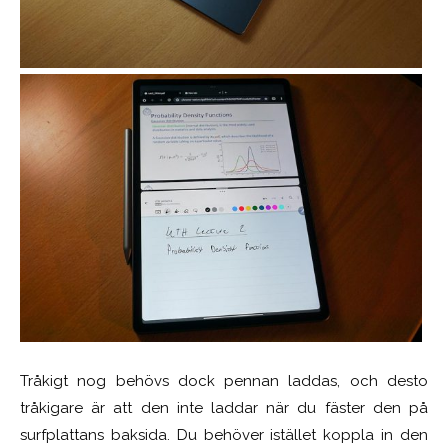
Tråkigt nog behövs dock pennan laddas, och desto
tråkigare är att den inte laddar när du fäster den på
surfplattans baksida. Du behöver istället koppla in den