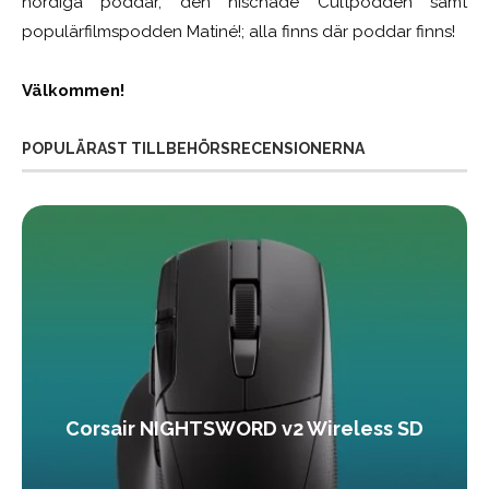
nördiga poddar, den nischade Cultpodden samt
populärfilmspodden Matiné!; alla finns där poddar finns!
Välkommen!
POPULÄRAST TILLBEHÖRSRECENSIONERNA
Corsair NIGHTSWORD v2 Wireless SD