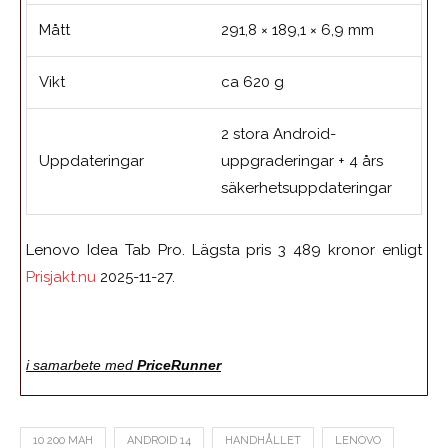
Mått
291,8 × 189,1 × 6,9 mm
Vikt
ca 620 g
2 stora Android-
Uppdateringar
uppgraderingar + 4 års
säkerhetsuppdateringar
Lenovo Idea Tab Pro. Lägsta pris 3 489 kronor enligt
Prisjakt.nu
2025-11-27.
i samarbete med
PriceRunner
10 200 MAH
ANDROID 14
HANDHÅLLET
LENOVO