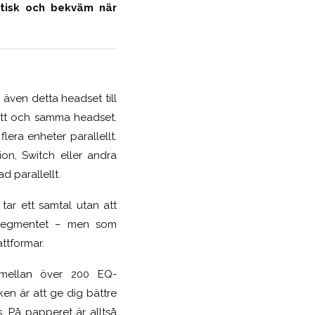
ktisk och bekväm när
g även detta headset till
 ett och samma headset.
lera enheter parallellt.
on, Switch eller andra
 parallellt.
tar ett samtal utan att
umsegmentet – men som
attformar.
mellan över 200 EQ-
ken är att ge dig bättre
s. På papperet är alltså