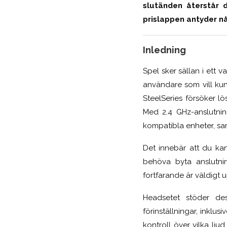
slutänden återstår 
prislappen antyder n
Inledning
Spel sker sällan i ett 
användare som vill kun
SteelSeries försöker lö
Med 2.4 GHz-anslutnin
kompatibla enheter, sam
Det innebär att du kan
behöva byta anslutni
fortfarande är väldigt u
Headsetet stöder d
förinställningar, inklus
kontroll över vilka lju