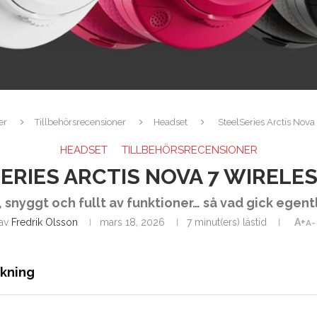
er
Tillbehörsrecensioner
Headset
SteelSeries Arctis Nova
HEADSET
TILLBEHÖRSRECENSIONER
ERIES ARCTIS NOVA 7 WIRELES
snyggt och fullt av funktioner… så vad gick egent
av
Fredrik Olsson
mars 18, 2026
7 minut(ers) lästid
A+
A-
ckning