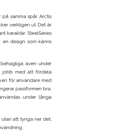
er på samma spår. Arctis
ker verkligen ut. Det är
t karaktär. SteelSeries
: en design som känns
r behagliga även under
ra jobb med att fördela
. Även för användare med
ngerar passformen bra.
n användas under långa
utan att tynga ner det.
användning.