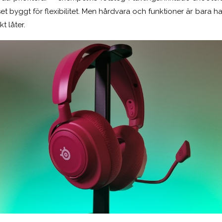
t byggt för flexibilitet. Men hårdvara och funktioner är bara h
t låter.