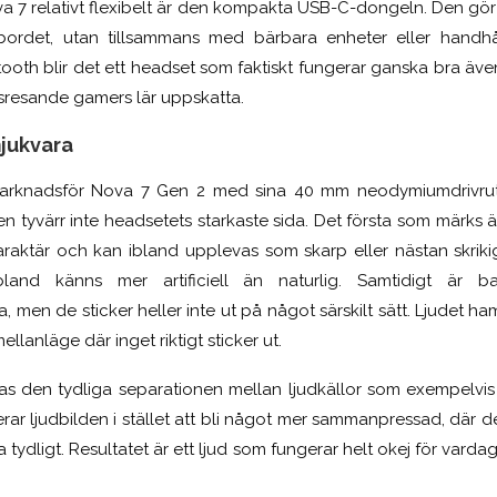
 7 relativt flexibelt är den kompakta USB-C-dongeln. Den gör 
vbordet, utan tillsammans med bärbara enheter eller handhå
oth blir det ett headset som faktiskt fungerar ganska bra äve
esande gamers lär uppskatta.
mjukvara
 marknadsför Nova 7 Gen 2 med sina 40 mm neodymiumdrivrut
lden tyvärr inte headsetets starkaste sida. Det första som märks
araktär och kan ibland upplevas som skarp eller nästan skrikig
bland känns mer artificiell än naturlig. Samtidigt är b
men de sticker heller inte ut på något särskilt sätt. Ljudet ham
lanläge där inget riktigt sticker ut.
as den tydliga separationen mellan ljudkällor som exempelvi
rar ljudbilden i stället att bli något mer sammanpressad, där de
a tydligt. Resultatet är ett ljud som fungerar helt okej för var