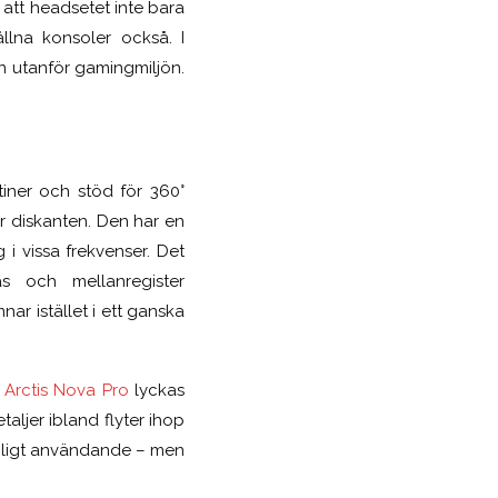
att headsetet inte bara
llna konsoler också. I
n utanför gamingmiljön.
iner och stöd för 360°
 är diskanten. Den har en
 i vissa frekvenser. Det
as och mellanregister
nar istället i ett ganska
s
Arctis Nova Pro
lyckas
taljer ibland flyter ihop
dagligt användande – men