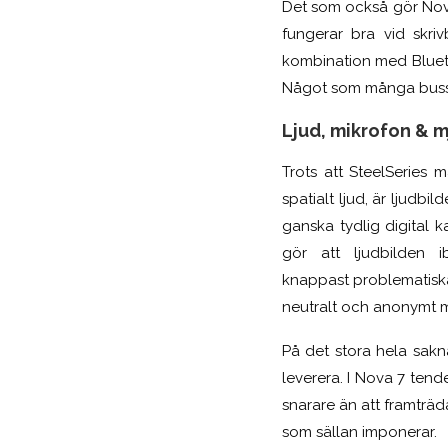
Det som också gör Nova
fungerar bra vid skri
kombination med Blueto
Något som många bussr
Ljud, mikrofon & 
Trots att SteelSeries
spatialt ljud, är ljudbi
ganska tydlig digital k
gör att ljudbilden i
knappast problematiska, 
neutralt och anonymt mel
På det stora hela sakn
leverera. I Nova 7 tende
snarare än att framträd
som sällan imponerar.