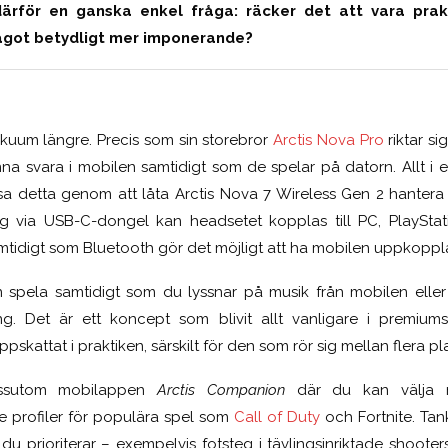
därför en ganska enkel fråga: räcker det att vara pra
ågot betydligt mer imponerande?
vakuum längre. Precis som sin storebror
Arctis Nova Pro
riktar si
na svara i mobilen samtidigt som de spelar på datorn. Allt i
sa detta genom att låta Arctis Nova 7 Wireless Gen 2 hantera f
g via USB-C-dongel kan headsetet kopplas till PC, PlayStati
tidigt som Bluetooth gör det möjligt att ha mobilen uppkopplad
 spela samtidigt som du lyssnar på musik från mobilen eller 
ng. Det är ett koncept som blivit allt vanligare i premi
ppskattat i praktiken, särskilt för den som rör sig mellan flera pl
essutom mobilappen
Arctis Companion
där du kan välja 
ive profiler för populära spel som
Call of Duty
och Fortnite. Tan
d du prioriterar – exempelvis fotsteg i tävlingsinriktade shooter