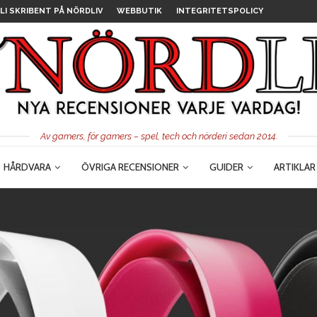
LI SKRIBENT PÅ NÖRDLIV
WEBBUTIK
INTEGRITETSPOLICY
Av gamers, för gamers – spel, tech och nörderi sedan 2014.
HÅRDVARA
ÖVRIGA RECENSIONER
GUIDER
ARTIKLAR