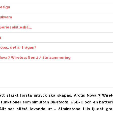
design
jukvara
Series akilleshäl…
g
 köpa… det är frågan?
 Nova 7 Wireless Gen 2 / Slutsummering
tt starkt första intryck ska skapas. Arctis Nova 7 Wirel
v funktioner som simultan
Bluetooth
, USB-C och en batter
Allt ser alltså lovande ut – åtminstone tills ljudet gra