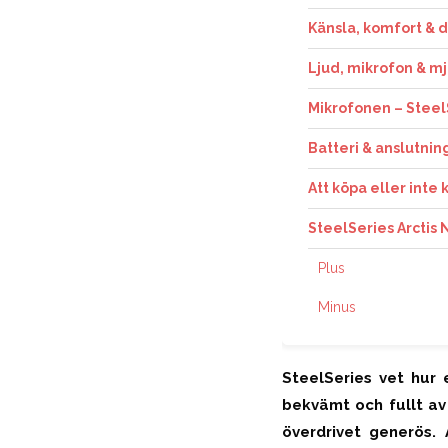
Känsla, komfort & 
Ljud, mikrofon & m
Mikrofonen – Steel
Batteri & anslutnin
Att köpa eller inte
SteelSeries Arctis
Plus
Minus
SteelSeries vet hur e
bekvämt och fullt a
överdrivet generös. 