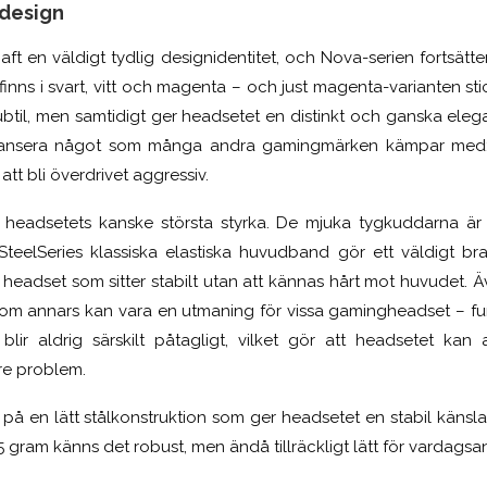
 design
aft en väldigt tydlig designidentitet, och Nova-serien fortsätt
inns i svart, vitt och magenta – och just magenta-varianten stic
btil, men samtidigt ger headsetet en distinkt och ganska elegan
alansera något som många andra gamingmärken kämpar med
tt bli överdrivet aggressiv.
headsetets kanske största styrka. De mjuka tygkuddarna ä
SteelSeries klassiska elastiska huvudband gör ett väldigt b
tt headset som sitter stabilt utan att kännas hårt mot huvudet
som annars kan vara en utmaning för vissa gamingheadset – fu
blir aldrig särskilt påtagligt, vilket gör att headsetet ka
re problem.
på en lätt stålkonstruktion som ger headsetet en stabil känsla 
5 gram känns det robust, men ändå tillräckligt lätt för vardags