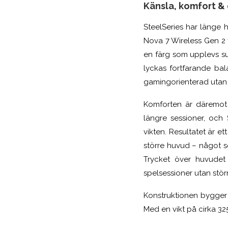
Känsla, komfort &
SteelSeries har länge h
Nova 7 Wireless Gen 2 f
en färg som upplevs su
lyckas fortfarande b
gamingorienterad utan a
Komforten är däremot 
längre sessioner, och 
vikten. Resultatet är e
större huvud – något 
Trycket över huvudet 
spelsessioner utan stör
Konstruktionen bygger 
Med en vikt på cirka 32