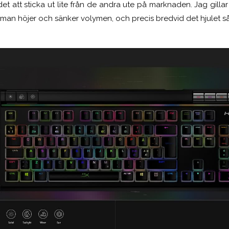
et att sticka ut lite från de andra ute på marknaden. Jag gillar 
r man höjer och sänker volymen, och precis bredvid det hjulet 