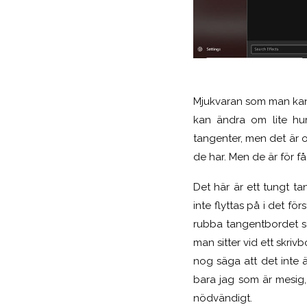
Mjukvaran som man kan
kan ändra om lite hu
tangenter, men det är ock
de har. Men de är för f
Det här är ett tungt ta
inte flyttas på i det f
rubba tangentbordet sä
man sitter vid ett skri
nog säga att det inte 
bara jag som är mesig, 
nödvändigt.