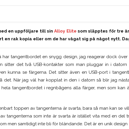
d en uppföljare till sin
Alloy Elite
som släpptes för tre år
rt en rak kopia eller om de har vågat sig på något nytt. Da
så har tangentbordet en snygg design, jag reagerar dock öve
 den sitter det två USB-kontakter som man pluggar in i dator
en kunna se färgerna. Det sitter även en USB-port i tangent
 det. När jag väl har kopplat in den i datorn så blir jag nästan
p hela tangentbordet i regnbågens alla färger, men som kan 
t enbart toppen av tangenterna är svarta, bara så man kan se v
av tangenterna som inte är svarta är istället vita med en del tr
m men samtidigt inte bli för bländande. Det är en unik design 