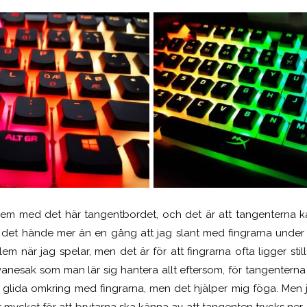
lem med det här tangentbordet, och det är att tangenterna ka
 det hände mer än en gång att jag slant med fingrarna under t
m när jag spelar, men det är för att fingrarna ofta ligger sti
nesak som man lär sig hantera allt eftersom, för tangenterna är
 glida omkring med fingrarna, men det hjälper mig föga. Men 
t mycket för att brytarna ska känna av att tangenten trycks ner,