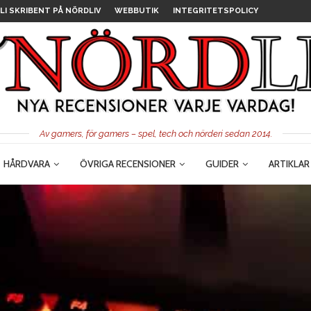
LI SKRIBENT PÅ NÖRDLIV
WEBBUTIK
INTEGRITETSPOLICY
Av gamers, för gamers – spel, tech och nörderi sedan 2014.
HÅRDVARA
ÖVRIGA RECENSIONER
GUIDER
ARTIKLAR