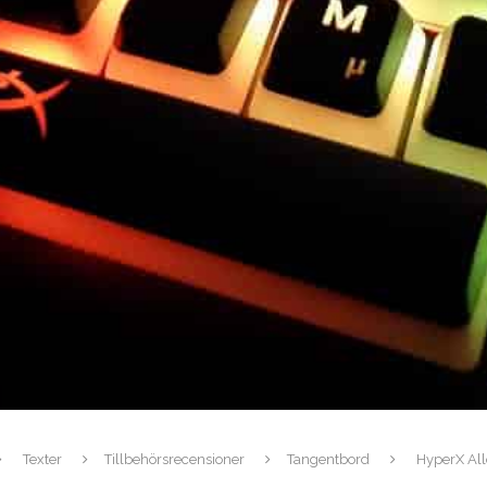
Texter
Tillbehörsrecensioner
Tangentbord
HyperX Allo