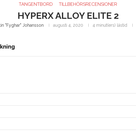
TANGENTBORD
TILLBEHÖRSRECENSIONER
HYPERX ALLOY ELITE 2
tin "Fyghar" Johansson
augusti 4, 2020
4 minut(ers) lästid
ckning