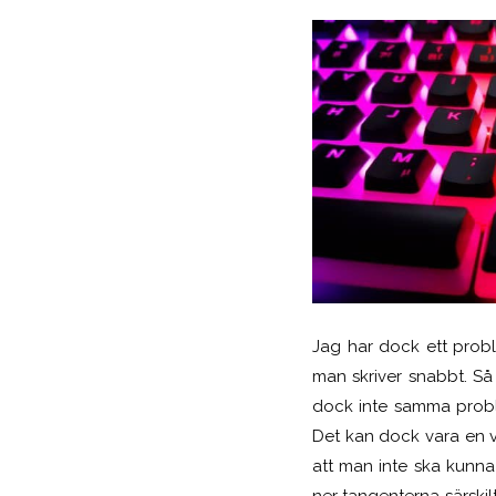
Jag har dock ett prob
man skriver snabbt. Så
dock inte samma proble
Det kan dock vara en va
att man inte ska kunna
ner tangenterna särskil