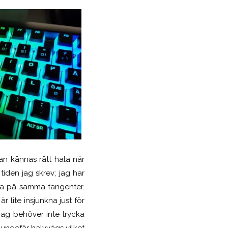
n kännas rätt hala när
iden jag skrev; jag har
lla på samma tangenter.
 lite insjunkna just för
jag behöver inte trycka
 ungefär halvvägs vilket