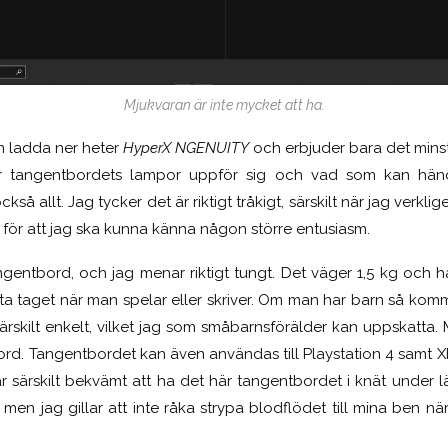
Mjukvaran är inte mycket att ha.
 ladda ner heter
HyperX NGENUITY
och erbjuder bara det mins
r tangentbordets lampor uppför sig och vad som kan händ
så allt. Jag tycker det är riktigt tråkigt, särskilt när jag verkli
å för att jag ska kunna känna någon större entusiasm.
ngentbord, och jag menar riktigt tungt. Det väger 1,5 kg och h
örsta taget när man spelar eller skriver. Om man har barn så kom
rskilt enkelt, vilket jag som småbarnsförälder kan uppskatta. 
vbord. Tangentbordet kan även användas till Playstation 4 samt 
är särskilt bekvämt att ha det här tangentbordet i knät under l
men jag gillar att inte råka strypa blodflödet till mina ben när