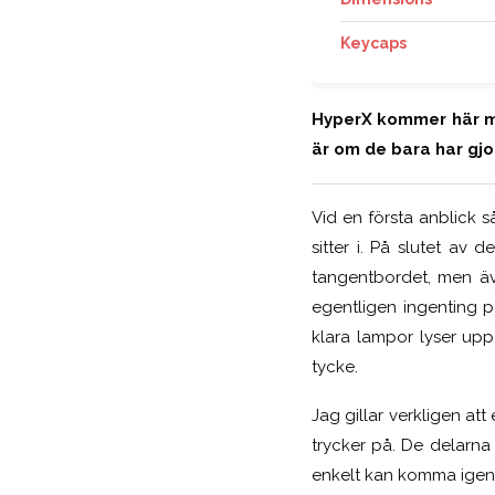
Keycaps
HyperX kommer här me
är om de bara har gjo
Vid en första anblick 
sitter i. På slutet av
tangentbordet, men äv
egentligen ingenting på
klara lampor lyser up
tycke.
Jag gillar verkligen at
trycker på. De delarna 
enkelt kan komma igeno