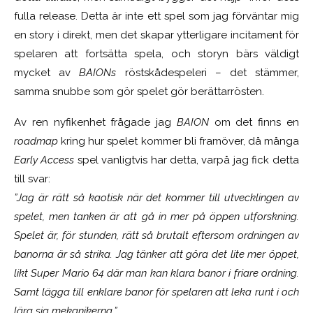
fulla release. Detta är inte ett spel som jag förväntar mig
en story i direkt, men det skapar ytterligare incitament för
spelaren att fortsätta spela, och storyn bärs väldigt
mycket av
BAIONs
röstskådespeleri – det stämmer,
samma snubbe som gör spelet gör berättarrösten.
Av ren nyfikenhet frågade jag
BAION
om det finns en
roadmap
kring hur spelet kommer bli framöver, då många
Early Access
spel vanligtvis har detta, varpå jag fick detta
till svar:
”Jag är rätt så kaotisk när det kommer till utvecklingen av
spelet, men tanken är att gå in mer på öppen utforskning.
Spelet är, för stunden, rätt så brutalt eftersom ordningen av
banorna är så strika. Jag tänker att göra det lite mer öppet,
likt Super Mario 64 där man kan klara banor i friare ordning.
Samt lägga till enklare banor för spelaren att leka runt i och
lära sig mekanikerna.”