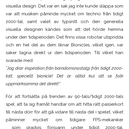
visuella design. Det var en sak jag inte kunde släppa som
var att musiken påminde mycket om techno från tidigt
2000-tal, samt valet av typsnitt och den generella
visuella designen kändes som att det hörde hemma
under den tidsperioden. Det finns vissa robotar utspridda
och en hel del av dem liknar Bionicles, vilket igen, var
saker tagna direkt ur den tidsperioden. Till vilket han
svarade med:
”Jag drar inspiration från barndomsnostalgi från tidigt 2000-
talt, speciellt bionicle! Det är alltid kul att se folk
uppmärksamma det direkt!”
För att fortsätta på trenden av 90-tals/tidigt 2000-tals
spel; att ta sig framåt handlar om att hitta rätt passerkort
till nästa dörr för att gå vidare till nästa del i spelet, vilket
påminner mycket om tidigare FPS-mekaniker
som gradvis försvann under tidigt 2000-tal.