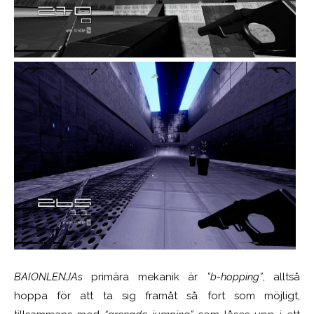
BAIONLENJAs
primära mekanik är
”b-hopping”
, alltså
hoppa för att ta sig framåt så fort som möjligt,