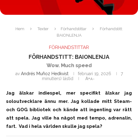
Hem
Texter
Förhandstittar
Förhandstitt:
BAIONLENJA
FÖRHANDSTITTAR
FÖRHANDSTITT: BAIONLENJA
Wow. Much speed
av
Andrés Muñoz Hedkvist
februari 19, 2026
7
minut(ers) lästid
A+
A-
Jag älskar indiespel, mer specifikt älskar jag
soloutvecklare ännu mer. Jag kollade mitt Steam-
och GOG bibliotek och kände att ingenting var rätt
att spela. Jag ville ha något med tempo, adrenalin,
fart. Vad i hela världen skulle jag spela?