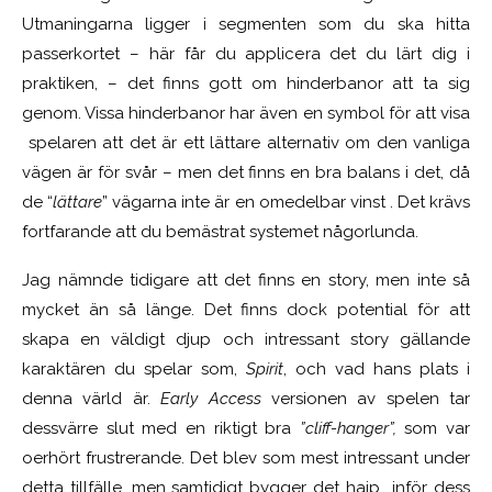
Utmaningarna ligger i segmenten som du ska hitta
passerkortet – här får du applicera det du lärt dig i
praktiken, – det finns gott om hinderbanor att ta sig
genom. Vissa hinderbanor har även en symbol för att visa
spelaren att det är ett lättare alternativ om den vanliga
vägen är för svår – men det finns en bra balans i det, då
de “
lättare
” vägarna inte är en omedelbar vinst . Det krävs
fortfarande att du bemästrat systemet någorlunda.
Jag nämnde tidigare att det finns en story, men inte så
mycket än så länge. Det finns dock potential för att
skapa en väldigt djup och intressant story gällande
karaktären du spelar som,
Spirit
, och vad hans plats i
denna värld är.
Early Access
versionen av spelen tar
dessvärre slut med en riktigt bra
”cliff-hanger”,
som var
oerhört frustrerande. Det blev som mest intressant under
detta tillfälle, men samtidigt bygger det hajp inför dess