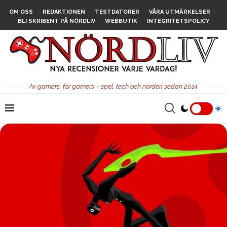
OM OSS
REDAKTIONEN
TESTDATORER
VÅRA UTMÄRKELSER
BLI SKRIBENT PÅ NÖRDLIV
WEBBUTIK
INTEGRITETSPOLICY
Av gamers, för gamers – spel, tech och nörderi sedan 2014.