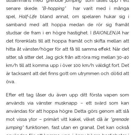
tillsammans med
“grenade jumping”
som låses upp i ett
senare skede.
“B-hopping”
har varit med i många
spel,
Half-Life
bland annat, om spelaren hukar sig i
samband med att hoppa medan de rör sig framåt
studsar de fram i en högre hastighet. I
BAIONLENJA
har
det förenklats till att hoppa framåt och skifta mellan att
hitta åt vänster/höger för att få till samma effekt. När det
sitter, så sitter det. Jag gick från att röra mig mellan 30-40
km/h till att komma upp i över 100 km/h väldigt fort. Det
är tacksamt att det finns gott om utrymmen och dötid att
öva.
Efter ett tag låser du även upp ditt första vapen som
används via vänster musknapp – ett svärd som kan
användas för att hoppa högre. Detta görs genom att slå
mot vissa ytor – primärt vitt kakel, vilket då är
“grenade
jumping”
funktionen, fast utan en granat. Det kan också