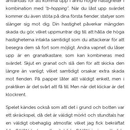
användas för att komma upp i ännu högre hastigheter i
kombination med
“b-hopping”
. När du låst upp svärdet
kommer du även stöta på dina första fiender; statyer som
slänger sig mot dig. Din hastighet påverkar mängden
skada du gör, vilket uppmuntrar dig till att hålla de höga
hastigheterna intakta samtidigt som du attackerar för att
besegra dem så fort som möjligt. Andra vapnet du låser
upp är en granatkastare, som kan kombineras med
svärdet. Skjut en granat och slå den för att skicka den
längre än vanligt, vilket samtidigt orsakar extra skada
mot fienden. På papper låter allt väldigt enkelt, men i
praktiken är det svårt att få till. Men när det klickar är det
klockrent.
Spelet kändes också som att det i grund och botten var
ett skräckspel, då det är väldigt mörkt och stundtals har
en väldigt obehaglig atmosfär, vilket jag fick bekräftat