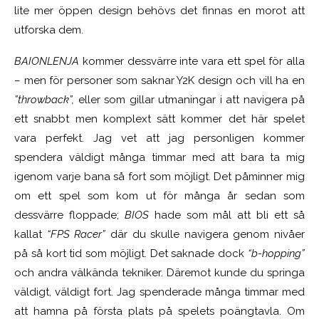
lite mer öppen design behövs det finnas en morot att
utforska dem.
BAIONLENJA
kommer dessvärre inte vara ett spel för alla
– men för personer som saknar Y2K design och vill ha en
”throwback”,
eller som gillar utmaningar i att navigera på
ett snabbt men komplext sätt kommer det här spelet
vara perfekt. Jag vet att jag personligen kommer
spendera väldigt många timmar med att bara ta mig
igenom varje bana så fort som möjligt. Det påminner mig
om ett spel som kom ut för många år sedan som
dessvärre floppade;
BIOS
hade som mål att bli ett så
kallat
“FPS Racer”
där du skulle navigera genom nivåer
på så kort tid som möjligt. Det saknade dock
“b-hopping”
och andra välkända tekniker. Däremot kunde du springa
väldigt, väldigt fort. Jag spenderade många timmar med
att hamna på första plats på spelets poängtavla. Om