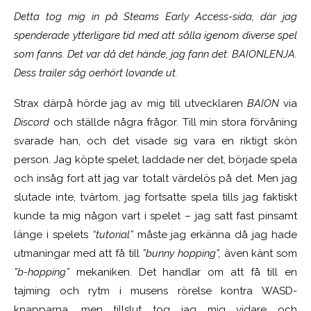
Detta tog mig in på Steams Early Access-sida, där jag
spenderade ytterligare tid med att sålla igenom diverse spel
som fanns. Det var då det hände, jag fann det: BAIONLENJA.
Dess trailer såg oerhört lovande ut.
Strax därpå hörde jag av mig till utvecklaren
BAION
via
Discord
och ställde några frågor. Till min stora förvåning
svarade han, och det visade sig vara en riktigt skön
person. Jag köpte spelet, laddade ner det, började spela
och insåg fort att jag var totalt värdelös på det. Men jag
slutade inte, tvärtom, jag fortsatte spela tills jag faktiskt
kunde ta mig någon vart i spelet – jag satt fast pinsamt
länge i spelets
“tutorial”
måste jag erkänna då jag hade
utmaningar med att få till
”bunny hopping”,
även känt som
”b-hopping”
mekaniken. Det handlar om att få till en
tajming och rytm i musens rörelse kontra WASD-
knapparna, men tillslut tog jag mig vidare och