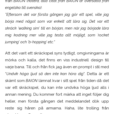
från
BAION (notera; alla citat från BAION är översatta från
engelska till svenska)
:
”Eftersom det var första gången jag gör ett spel, ville jag
börja med något som var enkelt att lära sig. Det var ett
skräck ’walking sim’ till en början, men när jag började lära
mig kodning mer ville jag testa allt möjligt, som ’rocket
jumping’ och ’b-hopping’ etc.”
Att det varit ett skräckspel syns tydligt, omgivningarna är
mörka och kalla, det finns en viss industriell design till
varje bana. Till och från fick jag även en prompt i stil med
“
Undvik höga ljud så den inte kan höra dig
”. Detta är ett
skämt som
BAION
lämnat kvar i sitt spel från tiden då det
var ett skräckspel, du kan inte undvika höga ljud alls i
annan mening. Du kommer fort märka att inget följer dig
heller, men första gången det meddelandet dök upp
reste sig håren på armarna. Haha, lite trolling från