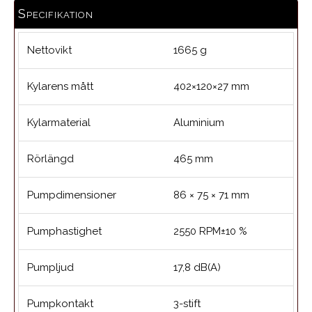
Specifikation
Nettovikt
1665 g
Kylarens mått
402×120×27 mm
Kylarmaterial
Aluminium
Rörlängd
465 mm
Pumpdimensioner
86 × 75 × 71 mm
Pumphastighet
2550 RPM±10 %
Pumpljud
17,8 dB(A)
Pumpkontakt
3-stift