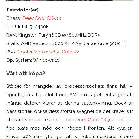
Testdator(er):
Chassi:
DeepCool CK500
CPU: Intel i
5
1
24
00
F
RAM:
Kingston Fury 16GB
@
4800MHz DDR5
Grafik: AMD Radeon 6600 XT / Nvidia Geforce 3060 Ti
PSU:
Cooler Master V850 Gold V2
Op. System: Windows 1
0
Värt att köpa?
Stödet för mängder av processorsockets finns här –
egentligen allt på Intel och AMD i nuläget. Detta gör att
många datorer klarar av denna vattenkylning. Dock är
dess storlek också dess största svaghet då det kräver sitt
chassi. I vårt fall testades det i
DeepCool CK500
där det
fick plats med nöd och näppe i fronten. Att kylaren
kräver 402 mm yta gör att vi rekommenderar större