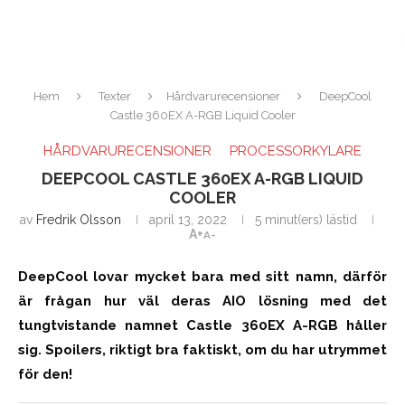
Hem
Texter
Hårdvarurecensioner
DeepCool
Castle 360EX A-RGB Liquid Cooler
HÅRDVARURECENSIONER
PROCESSORKYLARE
DEEPCOOL CASTLE 360EX A-RGB LIQUID
COOLER
av
Fredrik Olsson
april 13, 2022
5 minut(ers) lästid
A+
A-
DeepCool lovar mycket bara med sitt namn, därför
är frågan hur väl deras AIO lösning med det
tungtvistande namnet Castle 360EX A-RGB håller
sig. Spoilers, riktigt bra faktiskt, om du har utrymmet
för den!