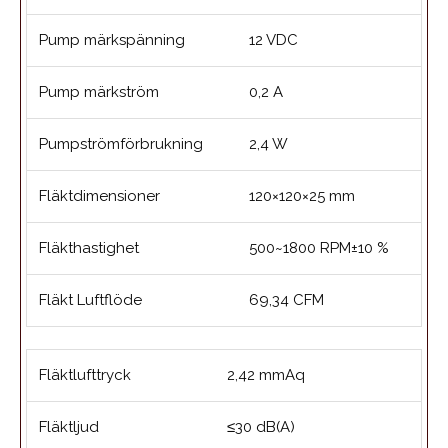
Pump märkspänning
12 VDC
Pump märkström
0,2 A
Pumpströmförbrukning
2,4 W
Fläktdimensioner
120×120×25 mm
Fläkthastighet
500~1800 RPM±10 %
Fläkt Luftflöde
69,34 CFM
Fläktlufttryck
2,42 mmAq
Fläktljud
≤30 dB(A)