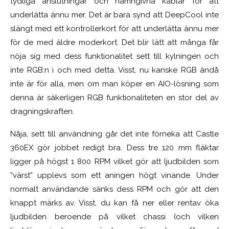
tydliga anslutningar och namngivna kablar för att
underlätta ännu mer.
Det är bara synd att DeepCool inte
slängt med ett kontrollerkort för att underlätta ännu mer
för de med äldre moderkort. Det blir lätt att många får
nöja sig med dess funktionalitet sett till kylningen och
inte RGB:n i och med detta. Visst, nu kanske RGB ändå
inte är för alla, men om man köper en AIO-lösning som
denna är säkerligen RGB funktionaliteten en stor del av
dragningskraften.
Nåja, sett till användning går det inte förneka att Castle
360EX gör jobbet redigt bra. Dess tre 120 mm fläktar
ligger på högst 1 800 RPM vilket gör att ljudbilden som
”värst” upplevs som ett aningen högt vinande. Under
normalt användande sänks dess RPM och gör att den
knappt märks av. Visst, du kan få ner eller rentav öka
ljudbilden beroende på vilket chassi (och vilken