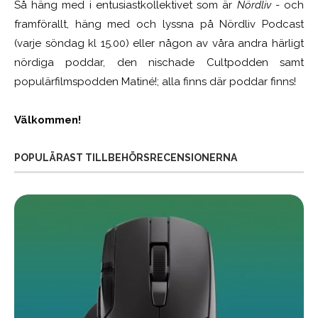
Så häng med i entusiastkollektivet som är
Nördliv
- och
framförallt, häng med och lyssna på Nördliv Podcast
(varje söndag kl 15.00) eller någon av våra andra härligt
nördiga poddar, den nischade Cultpodden samt
populärfilmspodden Matiné!; alla finns där poddar finns!
Välkommen!
POPULÄRAST TILLBEHÖRSRECENSIONERNA