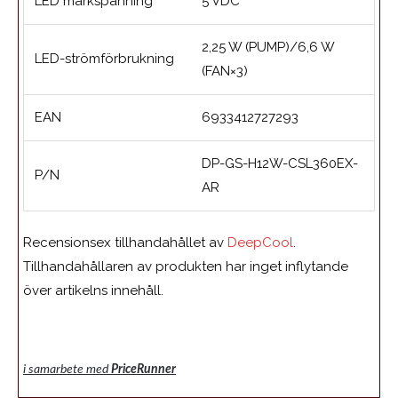
LED märkspänning
5 VDC
2,25 W (PUMP)/6,6 W
LED-strömförbrukning
(FAN×3)
EAN
6933412727293
DP-GS-H12W-CSL360EX-
P/N
AR
Recensionsex tillhandahållet av
DeepCool
.
Tillhandahållaren av produkten har inget inflytande
över artikelns innehåll.
i samarbete med
PriceRunner