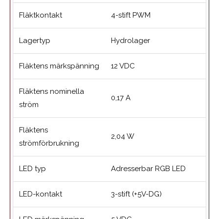
Fläktkontakt
4-stift PWM
Lagertyp
Hydrolager
Fläktens märkspänning
12 VDC
Fläktens nominella
0,17 A
ström
Fläktens
2,04 W
strömförbrukning
LED typ
Adresserbar RGB LED
LED-kontakt
3-stift (+5V-DG)