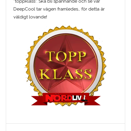
”toppklass”. Ska bli spännande och se var
DeepCool tar vägen framledes… för detta är
väldigt lovande!