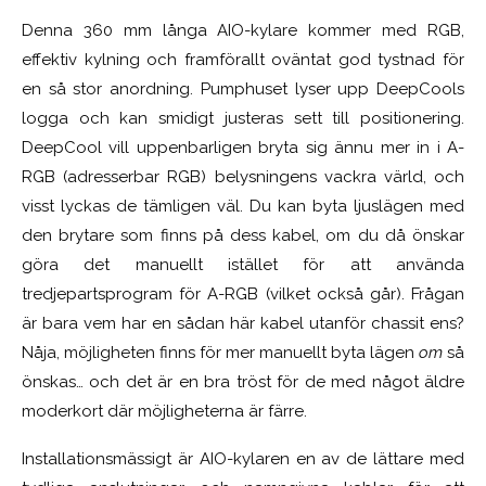
Denna 360 mm långa AIO-kylare kommer med RGB,
effektiv kylning och framförallt oväntat god tystnad för
en så stor anordning. Pumphuset lyser upp DeepCools
logga och kan smidigt justeras sett till positionering.
DeepCool vill uppenbarligen bryta sig ännu mer in i A-
RGB
(adresserbar RGB)
belysningens vackra värld, och
visst lyckas de tämligen väl. Du kan byta ljuslägen med
den brytare som finns på dess kabel, om du då önskar
göra det manuellt istället för att använda
tredjepartsprogram för A-RGB (vilket också går). Frågan
är bara vem har en sådan här kabel utanför chassit ens?
Nåja, möjligheten finns för mer manuellt byta lägen
om
så
önskas… och det är en bra tröst för de med något äldre
moderkort där möjligheterna är färre.
Installationsmässigt är AIO-kylaren en av de lättare med