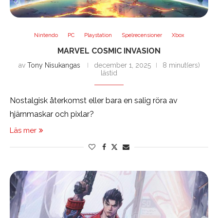
Nintendo
PC
Playstation
Spelrecensioner
Xbox
MARVEL COSMIC INVASION
av
Tony Nisukangas
december 1, 2025
8 minut(ers)
lästid
Nostalgisk återkomst eller bara en salig röra av
hjärnmaskar och pixlar?
Läs mer