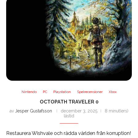
Nintendo
PC
Playstation
Spelrecensioner
Xbox
OCTOPATH TRAVELER 0
av
Jesper Gustafsson
december 3, 2025
8 minut(ers)
lästid
Restaurera Wishvale och rädda världen från korruption!