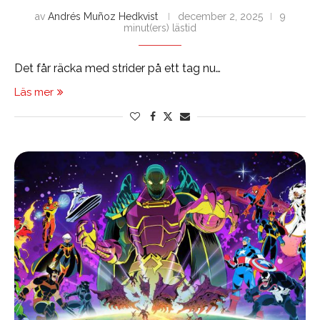
av
Andrés Muñoz Hedkvist
december 2, 2025
9
minut(ers) lästid
Det får räcka med strider på ett tag nu…
Läs mer