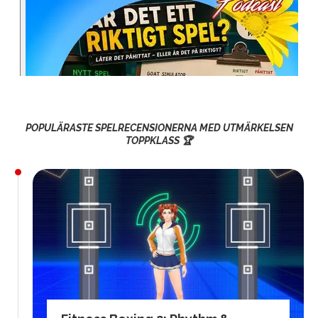
POPULÄRASTE SPELRECENSIONERNA MED UTMÄRKELSEN
TOPPKLASS 🏆