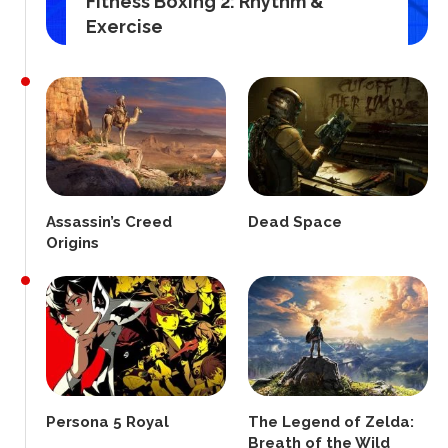
Fitness Boxing 2: Rhythm &
Exercise
Assassin’s Creed
Dead Space
Origins
Persona 5 Royal
The Legend of Zelda:
Breath of the Wild