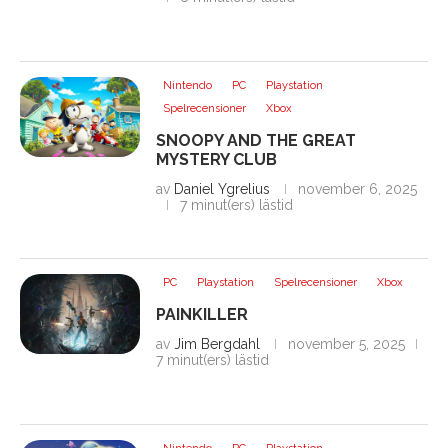
Nintendo
PC
Playstation
Spelrecensioner
Xbox
SNOOPY AND THE GREAT
MYSTERY CLUB
av
Daniel Ygrelius
november 6, 2025
7 minut(ers) lästid
PC
Playstation
Spelrecensioner
Xbox
PAINKILLER
av
Jim Bergdahl
november 5, 2025
7 minut(ers) lästid