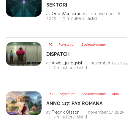
SEKTORI
av
Odd Wennerholm
november 18,
2025
9 minut(ers) lästid
PC
Playstation
Spelrecensioner
DISPATCH
av
Arvid Ljungqvist
november 17, 2025
7 minut(ers) lästid
PC
Playstation
Spelrecensioner
Xbox
ANNO 117: PAX ROMANA
av
Fredrik Olsson
november 17, 2025
7 minut(ers) lästid