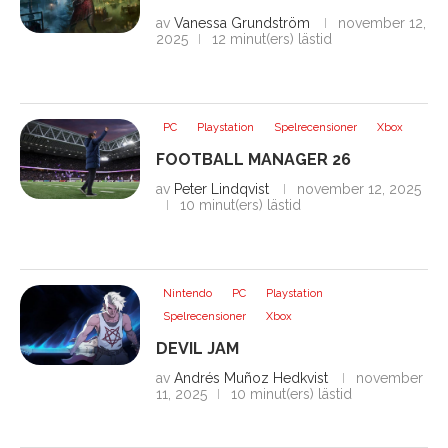
av
Vanessa Grundström
november 12,
2025
12 minut(ers) lästid
PC
Playstation
Spelrecensioner
Xbox
FOOTBALL MANAGER 26
av
Peter Lindqvist
november 12, 2025
10 minut(ers) lästid
Nintendo
PC
Playstation
Spelrecensioner
Xbox
DEVIL JAM
av
Andrés Muñoz Hedkvist
november
11, 2025
10 minut(ers) lästid