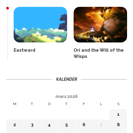
Eastward
Ori and the Will of the
Wisps
KALENDER
mars 2026
M
T
O
T
F
L
S
1
2
3
4
5
6
7
8