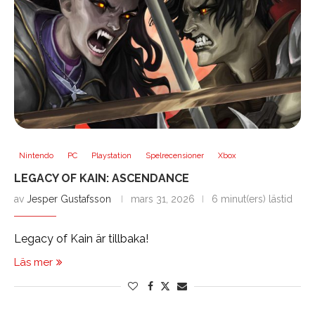
Nintendo
PC
Playstation
Spelrecensioner
Xbox
LEGACY OF KAIN: ASCENDANCE
av
Jesper Gustafsson
mars 31, 2026
6 minut(ers) lästid
Legacy of Kain är tillbaka!
Läs mer