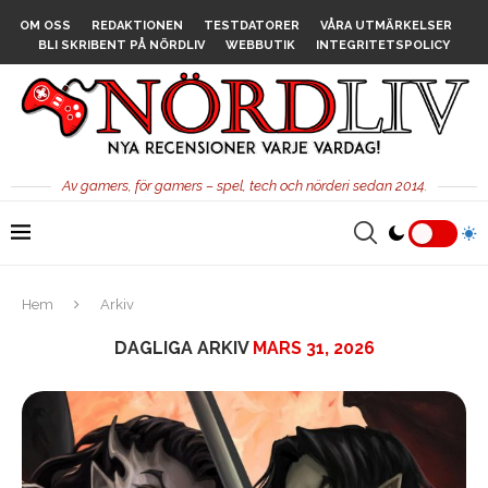
OM OSS
REDAKTIONEN
TESTDATORER
VÅRA UTMÄRKELSER
BLI SKRIBENT PÅ NÖRDLIV
WEBBUTIK
INTEGRITETSPOLICY
Av gamers, för gamers – spel, tech och nörderi sedan 2014.
Hem
Arkiv
DAGLIGA ARKIV
MARS 31, 2026