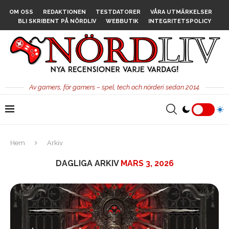
OM OSS
REDAKTIONEN
TESTDATORER
VÅRA UTMÄRKELSER
BLI SKRIBENT PÅ NÖRDLIV
WEBBUTIK
INTEGRITETSPOLICY
Av gamers, för gamers – spel, tech och nörderi sedan 2014.
Hem
Arkiv
DAGLIGA ARKIV
MARS 3, 2026