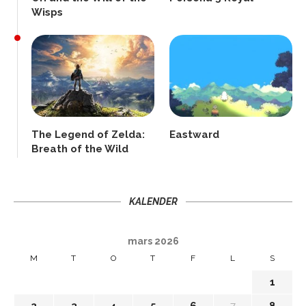
Wisps
The Legend of Zelda:
Eastward
Breath of the Wild
KALENDER
mars 2026
M
T
O
T
F
L
S
1
2
3
4
5
6
7
8