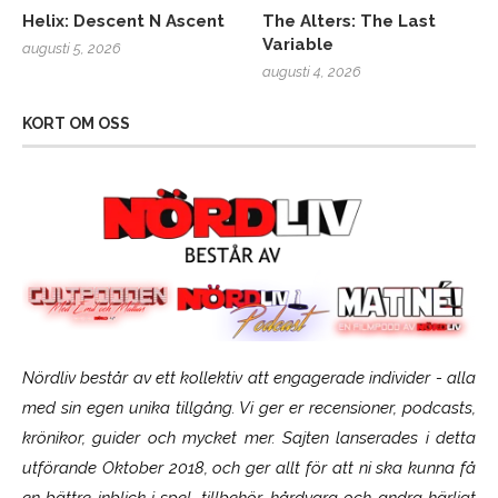
Helix: Descent N Ascent
The Alters: The Last
Variable
augusti 5, 2026
augusti 4, 2026
KORT OM OSS
Nördliv består av ett kollektiv att engagerade individer - alla
med sin egen unika tillgång. Vi ger er recensioner, podcasts,
krönikor, guider och mycket mer. Sajten lanserades i detta
utförande Oktober 2018, och ger allt för att ni ska kunna få
en bättre inblick i spel, tillbehör, hårdvara och andra härligt