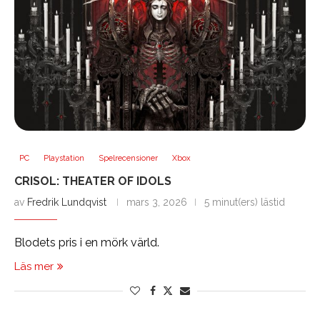
PC
Playstation
Spelrecensioner
Xbox
CRISOL: THEATER OF IDOLS
av
Fredrik Lundqvist
mars 3, 2026
5 minut(ers) lästid
Blodets pris i en mörk värld.
Läs mer