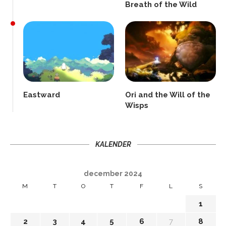
Breath of the Wild
Eastward
Ori and the Will of the
Wisps
KALENDER
december 2024
M
T
O
T
F
L
S
1
2
3
4
5
6
7
8