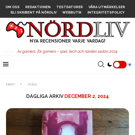
OM OSS
REDAKTIONEN
TESTDATORER
VÅRA UTMÄRKELSER
BLI SKRIBENT PÅ NÖRDLIV
WEBBUTIK
INTEGRITETSPOLICY
Av gamers, för gamers – spel, tech och nörderi sedan 2014.
Hem
Arkiv
DAGLIGA ARKIV
DECEMBER 2, 2024