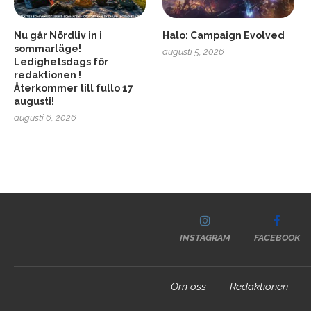
Nu går Nördliv in i
Halo: Campaign Evolved
sommarläge!
augusti 5, 2026
Ledighetsdags för
redaktionen !
Återkommer till fullo 17
augusti!
augusti 6, 2026
INSTAGRAM
FACEBOOK
Om oss
Redaktionen