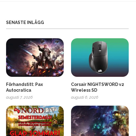
SENASTE INLÄGG
Förhandstitt: Pax
Corsair NIGHTSWORD v2
Autocratica
Wireless SD
augusti 7, 2026
augusti 6, 2026
2
Soundcore Liberty 5 Pro