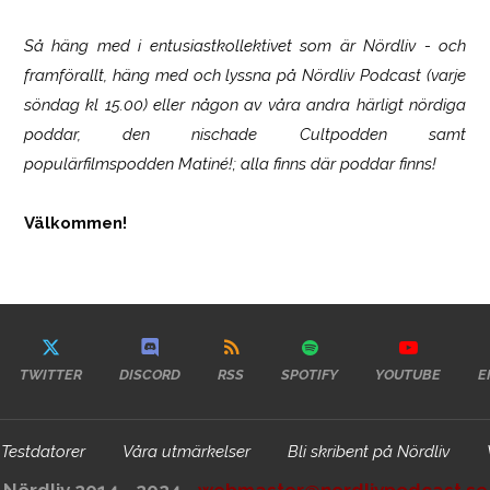
Så häng med i entusiastkollektivet som är
Nördliv
- och
framförallt, häng med och lyssna på Nördliv Podcast (varje
söndag kl 15.00) eller någon av våra andra härligt nördiga
poddar, den nischade Cultpodden samt
populärfilmspodden Matiné!; alla finns där poddar finns!
Välkommen!
TWITTER
DISCORD
RSS
SPOTIFY
YOUTUBE
E
Testdatorer
Våra utmärkelser
Bli skribent på Nördliv
Nördliv 2014 - 2024 -
webmaster@nordlivpodcast.se