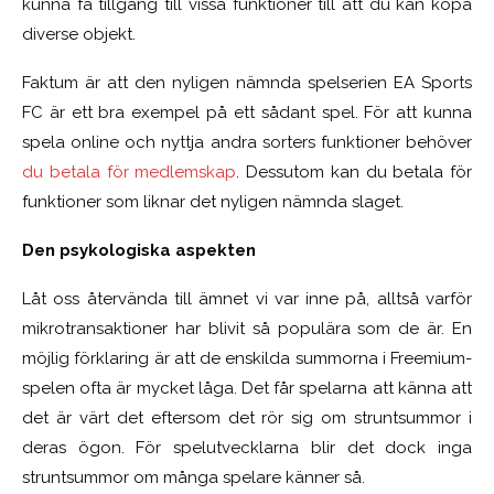
kunna få tillgång till vissa funktioner till att du kan köpa
diverse objekt.
Faktum är att den nyligen nämnda spelserien EA Sports
FC är ett bra exempel på ett sådant spel. För att kunna
spela online och nyttja andra sorters funktioner behöver
du betala för medlemskap
. Dessutom kan du betala för
funktioner som liknar det nyligen nämnda slaget.
Den psykologiska aspekten
Låt oss återvända till ämnet vi var inne på, alltså varför
mikrotransaktioner har blivit så populära som de är. En
möjlig förklaring är att de enskilda summorna i Freemium-
spelen ofta är mycket låga. Det får spelarna att känna att
det är värt det eftersom det rör sig om struntsummor i
deras ögon. För spelutvecklarna blir det dock inga
struntsummor om många spelare känner så.