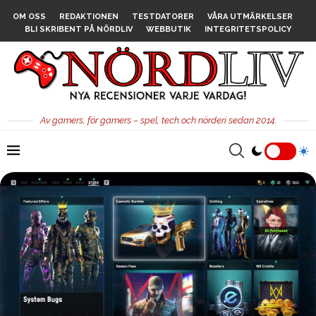
OM OSS
REDAKTIONEN
TESTDATORER
VÅRA UTMÄRKELSER
BLI SKRIBENT PÅ NÖRDLIV
WEBBUTIK
INTEGRITETSPOLICY
Av gamers, för gamers – spel, tech och nörderi sedan 2014.